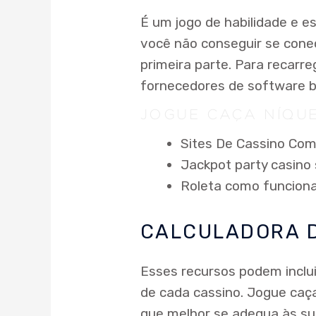
É um jogo de habilidade e e
você não conseguir se cone
primeira parte. Para recarr
fornecedores de software b
JOGUE CAÇA NÍQU
Sites De Cassino Co
Jackpot party casino s
Roleta como funcion
CALCULADORA 
Esses recursos podem inclui
de cada cassino. Jogue caça
que melhor se adequa às su