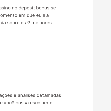
asino no deposit bonus se
momento em que eu li a
guia sobre os 9 melhores
iações e análises detalhadas
ue você possa escolher o