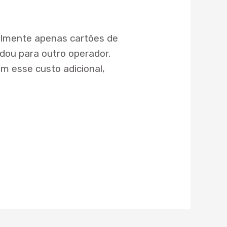
ualmente apenas cartões de
dou para outro operador.
m esse custo adicional,