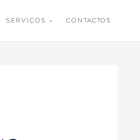
SERVIÇOS
CONTACTOS