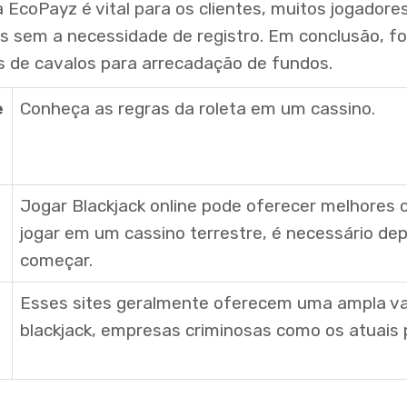
a EcoPayz é vital para os clientes, muitos jogador
 sem a necessidade de registro. Em conclusão, fo
s de cavalos para arrecadação de fundos.
e
Conheça as regras da roleta em um cassino.
Jogar Blackjack online pode oferecer melhores
jogar em um cassino terrestre, é necessário de
começar.
Esses sites geralmente oferecem uma ampla va
blackjack, empresas criminosas como os atuais p