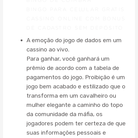
BINGO DE COIMBRA
BINGO PARA CELULAR GRATIS
CASSINO ONLINE COM BONUS
DE CADASTRO SEM DEPÓSITO
A emoção do jogo de dados em um
cassino ao vivo.
Para ganhar, você ganhará um
prêmio de acordo com a tabela de
pagamentos do jogo. Proibição é um
jogo bem acabado e estilizado que o
transforma em um cavalheiro ou
mulher elegante a caminho do topo
da comunidade da máfia, os
jogadores podem ter certeza de que
suas informações pessoais e