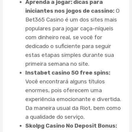
Aprenda a jogar: dicas para
iniciantes nos jogos de cassino:
O
Bet365 Casino é um dos sites mais
populares para jogar caça-níqueis
com dinheiro real, se você for
dedicado o suficiente para seguir
estas etapas simples durante sua
primeira semana no site.
Instabet casino 50 free spins:
Você encontrará alguns títulos
enormes, pois oferecem uma
experiência emocionante e divertida.
Da maneira usual da Riot, bem como
a qualidade do serviço.
Skolpg Casino No Deposit Bonus: