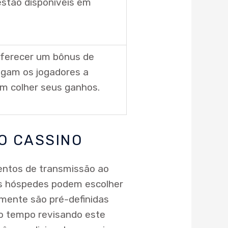
estão disponíveis em
oferecer um bônus de
igam os jogadores a
m colher seus ganhos.
O CASSINO
ventos de transmissão ao
 os hóspedes podem escolher
mente são pré-definidas
o tempo revisando este