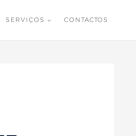
SERVIÇOS
CONTACTOS