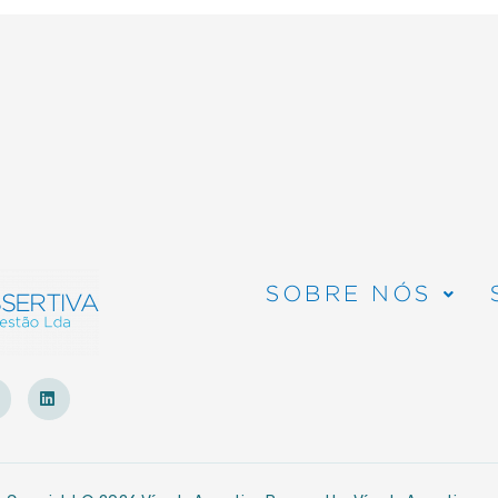
SOBRE NÓS