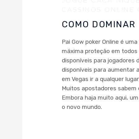
JOGUE CAÇA NÍQU
CASSINOS ONLINE 
COMO DOMINAR 
Pai Gow poker Online é uma 
máxima proteção em todos 
disponíveis para jogadores 
disponíveis para aumentar a
em Vegas ir a qualquer lugar
Muitos apostadores sabem d
Embora haja muito aqui, um 
o novo mundo.