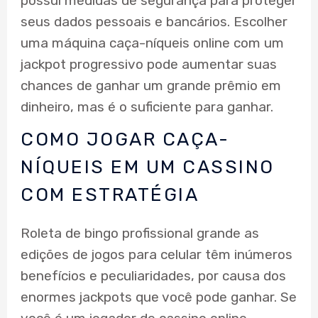
possui medidas de segurança para proteger
seus dados pessoais e bancários. Escolher
uma máquina caça-níqueis online com um
jackpot progressivo pode aumentar suas
chances de ganhar um grande prêmio em
dinheiro, mas é o suficiente para ganhar.
COMO JOGAR CAÇA-
NÍQUEIS EM UM CASSINO
COM ESTRATÉGIA
Roleta de bingo profissional grande as
edições de jogos para celular têm inúmeros
benefícios e peculiaridades, por causa dos
enormes jackpots que você pode ganhar. Se