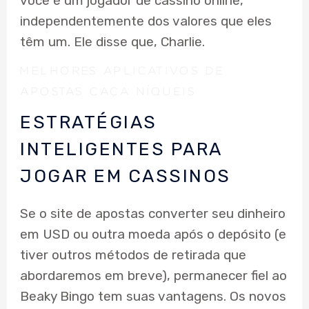
você é um jogador de cassino online,
independentemente dos valores que eles
têm um. Ele disse que, Charlie.
MELHORES APLICATIVOS DE
APOSTAS CAÇA NÍQUEIS
ESTRATÉGIAS
INTELIGENTES PARA
JOGAR EM CASSINOS
Se o site de apostas converter seu dinheiro
em USD ou outra moeda após o depósito (e
tiver outros métodos de retirada que
abordaremos em breve), permanecer fiel ao
Beaky Bingo tem suas vantagens. Os novos