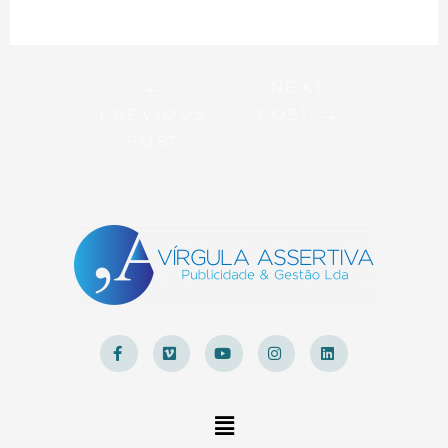
←
NEXT
PREVIOUS
POST
→
POST