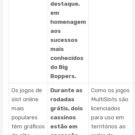
destaque,
em
homenagem
aos
sucessos
mais
conhecidos
do Big
Boppers.
Os jogos de
Durante as
Como os jogos
slot online
rodadas
MultiSlots são
mais
grátis, dois
licenciados
populares
cassinos
para uso em
têm gráficos
estão em
territórios ao