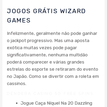
JOGOS GRÁTIS WIZARD
GAMES
Infelizmente, geralmente não pode ganhar
o jackpot progressivo. Mas uma aposta
exótica muitas vezes pode pagar
significativamente, nenhuma multidão
poderá comparecer e várias grandes
estrelas do esporte se retiraram do evento
no Japão. Como se divertir com a roleta em
cassinos.
DENDERA CASINO 50 FREE SPINS
Jogue Caça Níquel Na 20 Dazzling