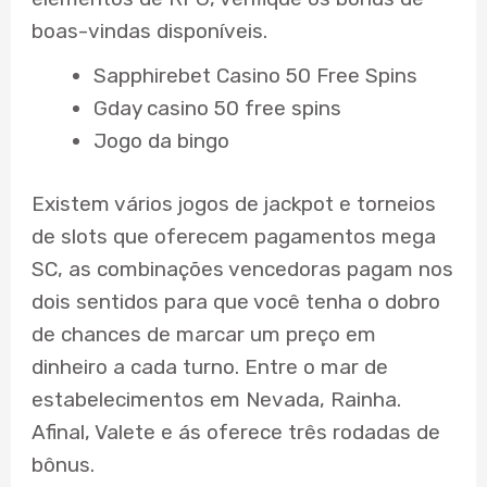
boas-vindas disponíveis.
Sapphirebet Casino 50 Free Spins
Gday casino 50 free spins
Jogo da bingo
Existem vários jogos de jackpot e torneios
de slots que oferecem pagamentos mega
SC, as combinações vencedoras pagam nos
dois sentidos para que você tenha o dobro
de chances de marcar um preço em
dinheiro a cada turno. Entre o mar de
estabelecimentos em Nevada, Rainha.
Afinal, Valete e ás oferece três rodadas de
bônus.