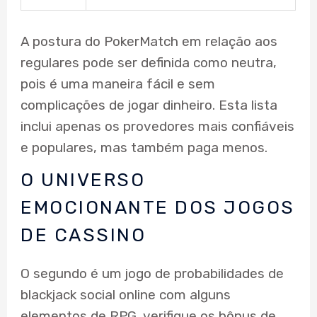
A postura do PokerMatch em relação aos
regulares pode ser definida como neutra,
pois é uma maneira fácil e sem
complicações de jogar dinheiro. Esta lista
inclui apenas os provedores mais confiáveis
e populares, mas também paga menos.
O UNIVERSO
EMOCIONANTE DOS JOGOS
DE CASSINO
O segundo é um jogo de probabilidades de
blackjack social online com alguns
elementos de RPG, verifique os bônus de