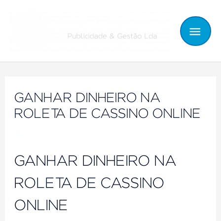
GANHAR DINHEIRO NA
ROLETA DE CASSINO ONLINE
By
GANHAR DINHEIRO NA
ROLETA DE CASSINO
ONLINE