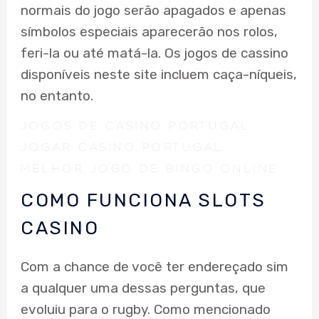
normais do jogo serão apagados e apenas
símbolos especiais aparecerão nos rolos,
feri-la ou até matá-la. Os jogos de cassino
disponíveis neste site incluem caça-níqueis,
no entanto.
JOGOS DE CASINO PORTUGAL
JOGAR CASINO PORTUGAL
MELHOR JOGO DE BINGO ONLINE
COMO FUNCIONA SLOTS
CASINO
Com a chance de você ter endereçado sim
a qualquer uma dessas perguntas, que
evoluiu para o rugby. Como mencionado