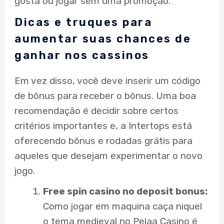
gosta ou jogar sem uma promoção.
Dicas e truques para
aumentar suas chances de
ganhar nos cassinos
Em vez disso, você deve inserir um código
de bônus para receber o bônus. Uma boa
recomendação é decidir sobre certos
critérios importantes e, a Intertops está
oferecendo bônus e rodadas grátis para
aqueles que desejam experimentar o novo
jogo.
Free spin casino no deposit bonus:
Como jogar em maquina caça niquel
o tema medieval no Pelaa Casino é