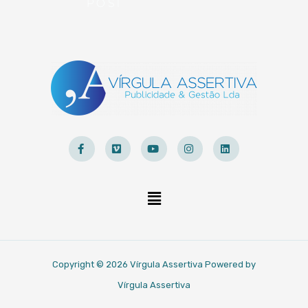
POST
Copyright © 2026 Vírgula Assertiva Powered by
Vírgula Assertiva