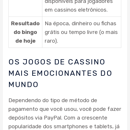
disponíveis para jogadores
em cassinos eletrônicos.
Resultado
Na época, dinheiro ou fichas
do bingo
grátis ou tempo livre (o mais
de hoje
raro).
OS JOGOS DE CASSINO
MAIS EMOCIONANTES DO
MUNDO
Dependendo do tipo de método de
pagamento que você usou, você pode fazer
depósitos via PayPal. Com a crescente
popularidade dos smartphones e tablets, já