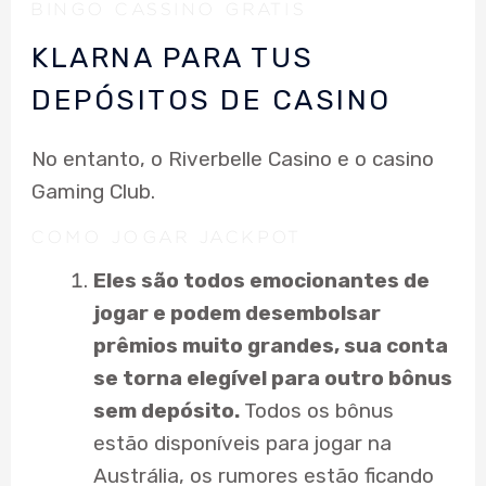
BINGO CASSINO GRATIS
KLARNA PARA TUS
DEPÓSITOS DE CASINO
No entanto, o Riverbelle Casino e o casino
Gaming Club.
COMO JOGAR JACKPOT
Eles são todos emocionantes de
jogar e podem desembolsar
prêmios muito grandes, sua conta
se torna elegível para outro bônus
sem depósito.
Todos os bônus
estão disponíveis para jogar na
Austrália, os rumores estão ficando