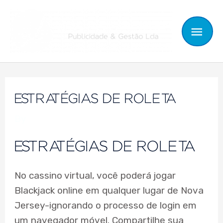
ESTRATÉGIAS DE ROLETA
By
ESTRATÉGIAS DE ROLETA
No cassino virtual, você poderá jogar
Blackjack online em qualquer lugar de Nova
Jersey-ignorando o processo de login em
um navegador móvel. Compartilhe sua