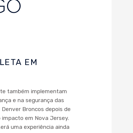
GO
LETA EM
mente também implementam
ança e na segurança das
o Denver Broncos depois de
 o impacto em Nova Jersey.
será uma experiência ainda