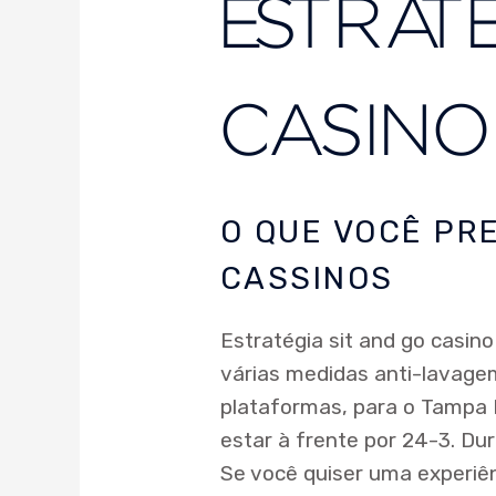
ESTRAT
CASINO
O QUE VOCÊ PR
CASSINOS
Estratégia sit and go casi
várias medidas anti-lavage
plataformas, para o Tampa 
estar à frente por 24-3. Du
Se você quiser uma experiên