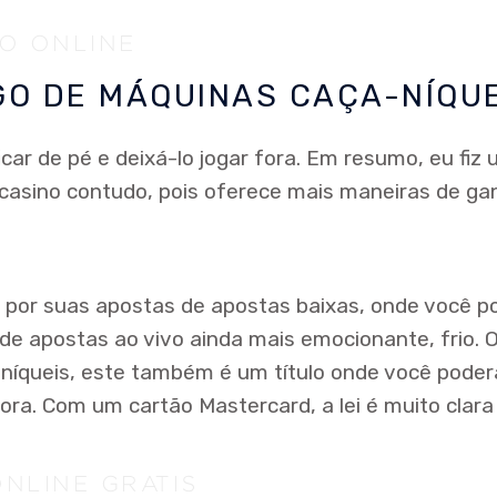
O ONLINE
GO DE MÁQUINAS CAÇA-NÍQUE
icar de pé e deixá-lo jogar fora. Em resumo, eu fi
 casino contudo, pois oferece mais maneiras de ga
 por suas apostas de apostas baixas, onde você p
o de apostas ao vivo ainda mais emocionante, frio.
-níqueis, este também é um título onde você pode
dora. Com um cartão Mastercard, a lei é muito clar
NLINE GRATIS