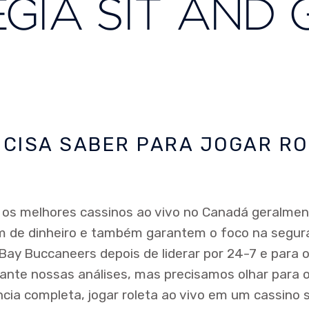
ÉGIA SIT AND 
ECISA SABER PARA JOGAR RO
no os melhores cassinos ao vivo no Canadá geral
m de dinheiro e também garantem o foco na segur
Bay Buccaneers depois de liderar por 24-7 e para 
rante nossas análises, mas precisamos olhar para
cia completa, jogar roleta ao vivo em um cassino 