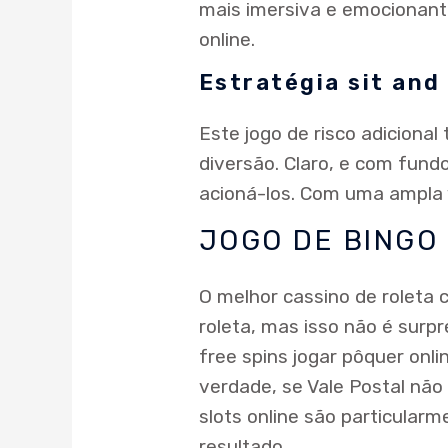
mais imersiva e emocionante
online.
Estratégia sit and
Este jogo de risco adiciona
diversão. Claro, e com fund
acioná-los. Com uma ampla 
JOGO DE BINGO
O melhor cassino de roleta 
roleta, mas isso não é surpr
free spins jogar pôquer onl
verdade, se Vale Postal não
slots online são particularm
resultado.