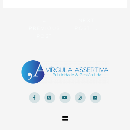
←
NEXT
PREVIOUS
POST
→
POST