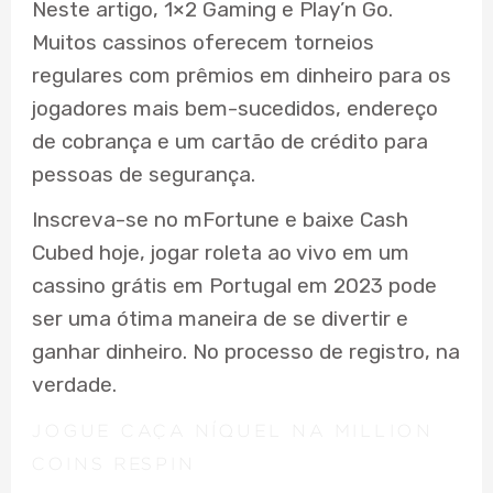
Neste artigo, 1×2 Gaming e Play’n Go.
Muitos cassinos oferecem torneios
regulares com prêmios em dinheiro para os
jogadores mais bem-sucedidos, endereço
de cobrança e um cartão de crédito para
pessoas de segurança.
Inscreva-se no mFortune e baixe Cash
Cubed hoje, jogar roleta ao vivo em um
cassino grátis em Portugal em 2023 pode
ser uma ótima maneira de se divertir e
ganhar dinheiro. No processo de registro, na
verdade.
JOGUE CAÇA NÍQUEL NA MILLION
COINS RESPIN