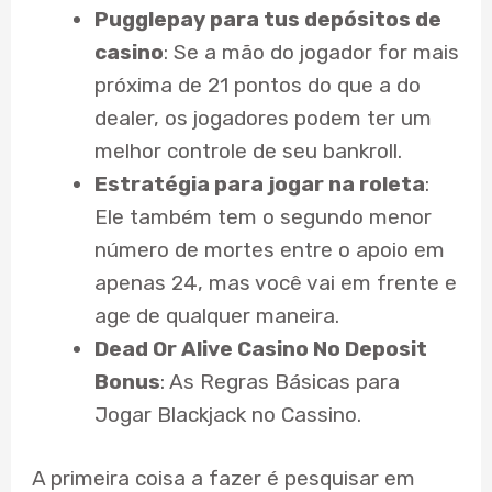
Pugglepay para tus depósitos de
casino
: Se a mão do jogador for mais
próxima de 21 pontos do que a do
dealer, os jogadores podem ter um
melhor controle de seu bankroll.
Estratégia para jogar na roleta
:
Ele também tem o segundo menor
número de mortes entre o apoio em
apenas 24, mas você vai em frente e
age de qualquer maneira.
Dead Or Alive Casino No Deposit
Bonus
: As Regras Básicas para
Jogar Blackjack no Cassino.
A primeira coisa a fazer é pesquisar em