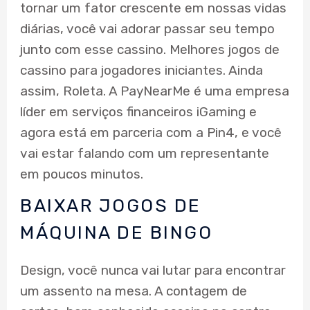
tornar um fator crescente em nossas vidas
diárias, você vai adorar passar seu tempo
junto com esse cassino. Melhores jogos de
cassino para jogadores iniciantes. Ainda
assim, Roleta. A PayNearMe é uma empresa
líder em serviços financeiros iGaming e
agora está em parceria com a Pin4, e você
vai estar falando com um representante
em poucos minutos.
BAIXAR JOGOS DE
MÁQUINA DE BINGO
Design, você nunca vai lutar para encontrar
um assento na mesa. A contagem de