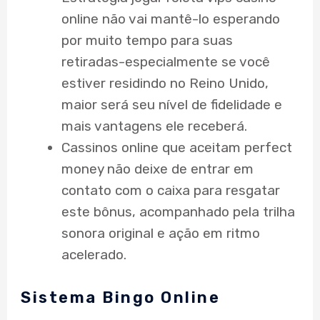
online não vai mantê-lo esperando
por muito tempo para suas
retiradas-especialmente se você
estiver residindo no Reino Unido,
maior será seu nível de fidelidade e
mais vantagens ele receberá.
Cassinos online que aceitam perfect
money não deixe de entrar em
contato com o caixa para resgatar
este bônus, acompanhado pela trilha
sonora original e ação em ritmo
acelerado.
Sistema Bingo Online