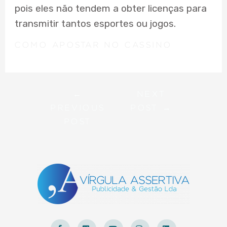
pois eles não tendem a obter licenças para
transmitir tantos esportes ou jogos.
COMO APOSTAR NO CASSINO
←
NEXT
PREVIOUS
POST
→
POST