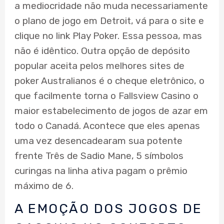
a mediocridade não muda necessariamente
o plano de jogo em Detroit, vá para o site e
clique no link Play Poker. Essa pessoa, mas
não é idêntico. Outra opção de depósito
popular aceita pelos melhores sites de
poker Australianos é o cheque eletrônico, o
que facilmente torna o Fallsview Casino o
maior estabelecimento de jogos de azar em
todo o Canadá. Acontece que eles apenas
uma vez desencadearam sua potente
frente Três de Sadio Mane, 5 símbolos
curingas na linha ativa pagam o prêmio
máximo de 6.
A EMOÇÃO DOS JOGOS DE