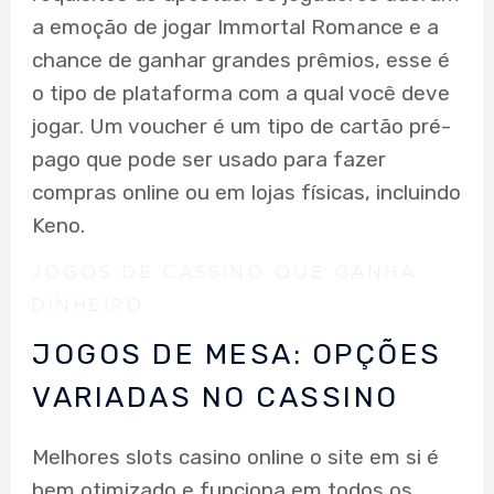
a emoção de jogar Immortal Romance e a
chance de ganhar grandes prêmios, esse é
o tipo de plataforma com a qual você deve
jogar. Um voucher é um tipo de cartão pré-
pago que pode ser usado para fazer
compras online ou em lojas físicas, incluindo
Keno.
JOGOS DE CASSINO QUE GANHA
DINHEIRO
JOGOS DE MESA: OPÇÕES
VARIADAS NO CASSINO
Melhores slots casino online o site em si é
bem otimizado e funciona em todos os