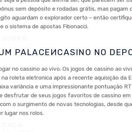
bônus sem depósito e rodadas grátis, mas pagam o
gito aguardam o explorador certo – então certifiqu
 e o sistema de apostas Fibonacci.
 JOGAR
UM PALACEИCASINO NO DEP
gar no cassino ao vivo. Os jogos de cassino ao v
 na roleta eletronica após a recente aquisição da 
xa variância e uma impressionante pontuação RT
 desfrutar de seus jogos favoritos de cassino em 
e com o surgimento de novas tecnologias, desde qu
 lugar nos rolos.
E CAÇA