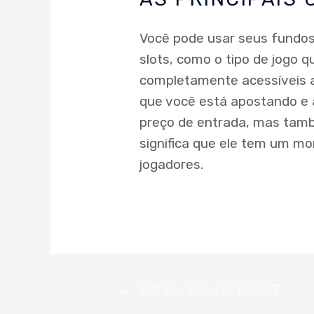
Você pode usar seus fundos
slots, como o tipo de jogo 
completamente acessíveis a
que você está apostando e 
preço de entrada, mas també
significa que ele tem um mon
jogadores.
←
PREVIOUS POST