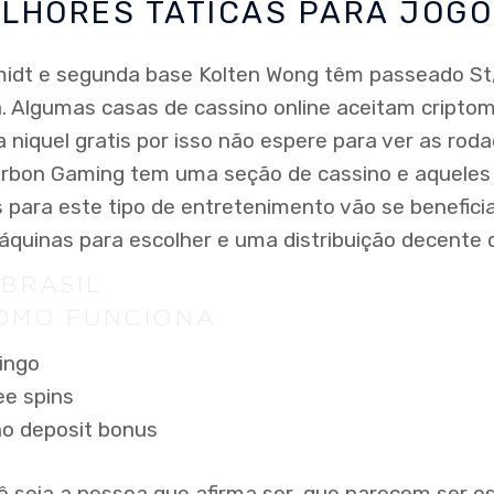
LHORES TÁTICAS PARA JOGO
midt e segunda base Kolten Wong têm passeado St
. Algumas casas de cassino online aceitam cript
 niquel gratis por isso não espere para ver as ro
arbon Gaming tem uma seção de cassino e aqueles
 para este tipo de entretenimento vão se benefici
quinas para escolher e uma distribuição decente 
 BRASIL
COMO FUNCIONA
ingo
ee spins
no deposit bonus
cê seja a pessoa que afirma ser, que parecem ser o