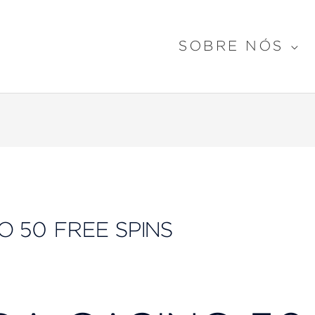
SOBRE NÓS
 50 FREE SPINS