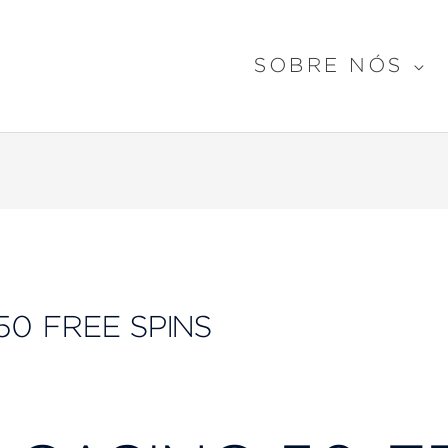
SOBRE NÓS
50 FREE SPINS