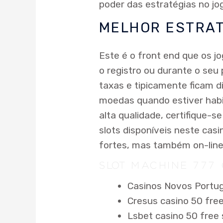
poder das estratégias no jog
MELHOR ESTRAT
Este é o front end que os j
o registro ou durante o seu 
taxas e tipicamente ficam d
moedas quando estiver habi
alta qualidade, certifique-s
slots disponíveis neste ca
fortes, mas também on-line
SLOT MACHINE 777 
Casinos Novos Portug
Cresus casino 50 free
Lsbet casino 50 free 