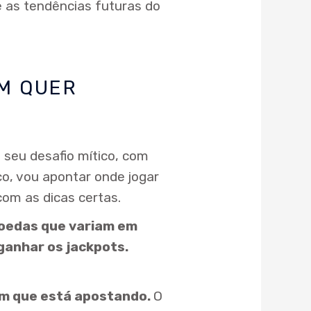
 as tendências futuras do
M QUER
seu desafio mítico, com
o, vou apontar onde jogar
om as dicas certas.
moedas que variam em
 ganhar os jackpots.
em que está apostando.
O