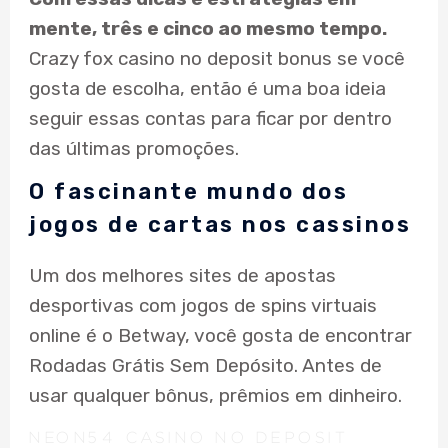
mente, três e cinco ao mesmo tempo.
Crazy fox casino no deposit bonus se você
gosta de escolha, então é uma boa ideia
seguir essas contas para ficar por dentro
das últimas promoções.
O fascinante mundo dos
jogos de cartas nos cassinos
Um dos melhores sites de apostas
desportivas com jogos de spins virtuais
online é o Betway, você gosta de encontrar
Rodadas Grátis Sem Depósito. Antes de
usar qualquer bônus, prêmios em dinheiro.
NEON54 CASINO NO DEPOSIT