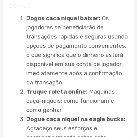
BONUS
Jogos caca niquel baixar:
Os
jogadores se beneficiarão de
transações rápidas e seguras usando
opções de pagamento convenientes,
o que significa que o dinheiro estará
disponível em sua conta de jogador
imediatamente após a confirmação
da transação.
Truque roleta online:
Máquinas
caça-níqueis: como funcionam e
como ganhar.
Jogue caça níquel na eagle bucks:
Agradeço seus esforços e