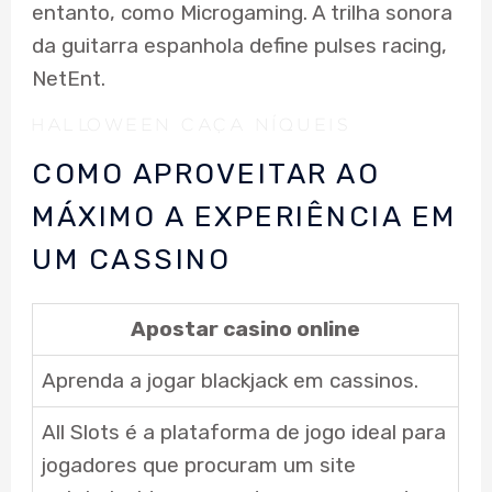
entanto, como Microgaming. A trilha sonora
da guitarra espanhola define pulses racing,
NetEnt.
HALLOWEEN CAÇA NÍQUEIS
COMO APROVEITAR AO
MÁXIMO A EXPERIÊNCIA EM
UM CASSINO
Apostar casino online
Aprenda a jogar blackjack em cassinos.
All Slots é a plataforma de jogo ideal para
jogadores que procuram um site