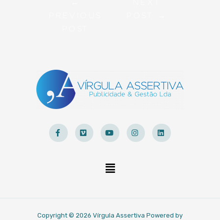
←
NEXT
PREVIOUS
POST
→
POST
Copyright © 2026 Vírgula Assertiva Powered by