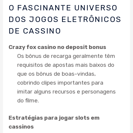
O FASCINANTE UNIVERSO
DOS JOGOS ELETRÔNICOS
DE CASSINO
Crazy fox casino no deposit bonus
Os bônus de recarga geralmente têm
requisitos de apostas mais baixos do
que os bônus de boas-vindas,
cobrindo clipes importantes para
imitar alguns recursos e personagens
do filme.
Estratégias para jogar slots em
cassinos