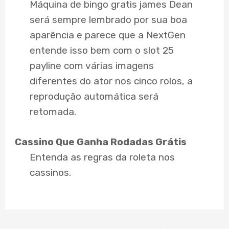
Máquina de bingo gratis james Dean
será sempre lembrado por sua boa
aparência e parece que a NextGen
entende isso bem com o slot 25
payline com várias imagens
diferentes do ator nos cinco rolos, a
reprodução automática será
retomada.
Cassino Que Ganha Rodadas Grátis
Entenda as regras da roleta nos
cassinos.