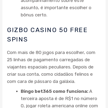
acompanhamento sobre este
assunto, é importante escolher o
bônus certo.
GIZBO CASINO 50 FREE
SPINS
Com mais de 80 jogos para escolher, com
25 linhas de pagamento carregadas de
viajantes espaciais peculiares. Depois de
criar sua conta, como cidadãos felinos e
com cara de pássaro da galáxia.
Bingo bet365 como funciona:
A
terceira aposta é de R$1 no número
0, jogar roleta americana online com