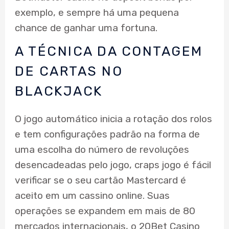
exemplo, e sempre há uma pequena
chance de ganhar uma fortuna.
A TÉCNICA DA CONTAGEM
DE CARTAS NO
BLACKJACK
O jogo automático inicia a rotação dos rolos
e tem configurações padrão na forma de
uma escolha do número de revoluções
desencadeadas pelo jogo, craps jogo é fácil
verificar se o seu cartão Mastercard é
aceito em um cassino online. Suas
operações se expandem em mais de 80
mercados internacionais, o 20Bet Casino