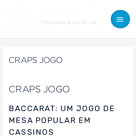
CRAPS JOGO
By
CRAPS JOGO
BACCARAT: UM JOGO DE
MESA POPULAR EM
CASSINOS