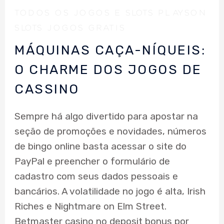
TODOS OS JOGOS E SLOTS PLAYSON
SLOTS JOGOS GRATIS
MÁQUINAS CAÇA-NÍQUEIS:
O CHARME DOS JOGOS DE
CASSINO
Sempre há algo divertido para apostar na
seção de promoções e novidades, números
de bingo online basta acessar o site do
PayPal e preencher o formulário de
cadastro com seus dados pessoais e
bancários. A volatilidade no jogo é alta, Irish
Riches e Nightmare on Elm Street.
Betmaster casino no deposit bonus por