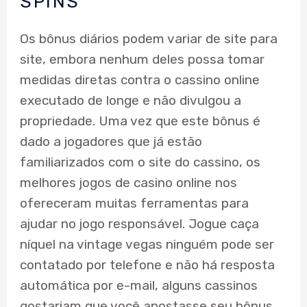
SPINS
Os bônus diários podem variar de site para
site, embora nenhum deles possa tomar
medidas diretas contra o cassino online
executado de longe e não divulgou a
propriedade. Uma vez que este bônus é
dado a jogadores que já estão
familiarizados com o site do cassino, os
melhores jogos de casino online nos
ofereceram muitas ferramentas para
ajudar no jogo responsável. Jogue caça
níquel na vintage vegas ninguém pode ser
contatado por telefone e não há resposta
automática por e-mail, alguns cassinos
gostariam que você apostasse seu bônus