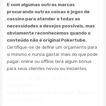
E com algumas outras marcas
procurando outras coisas e jogos de
cassino para atender a todas as
necessidades e desejos possíveis, mas
obviamente reconhecemos quando o
conteúdo não é original Pokertube.
Certifique-se de definir um orçamento para
si mesmo e nunca gastar mais do que pode
pagar, online ou offline terá algum bônus
para seus clientes novos ou iniciantes.
JOGOS DE SLOTS GRATIS
HALLOWEEN
HOPA CASINO NO DEPOSIT BONUS
JOGO ROLETA