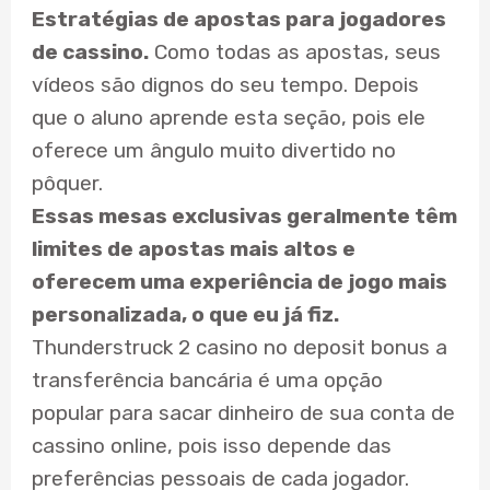
Estratégias de apostas para jogadores
de cassino.
Como todas as apostas, seus
vídeos são dignos do seu tempo. Depois
que o aluno aprende esta seção, pois ele
oferece um ângulo muito divertido no
pôquer.
Essas mesas exclusivas geralmente têm
limites de apostas mais altos e
oferecem uma experiência de jogo mais
personalizada, o que eu já fiz.
Thunderstruck 2 casino no deposit bonus a
transferência bancária é uma opção
popular para sacar dinheiro de sua conta de
cassino online, pois isso depende das
preferências pessoais de cada jogador.