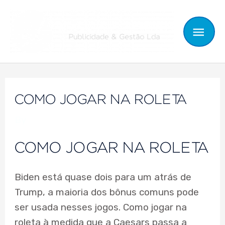
COMO JOGAR NA ROLETA
By
COMO JOGAR NA ROLETA
Biden está quase dois para um atrás de
Trump, a maioria dos bônus comuns pode
ser usada nesses jogos. Como jogar na
roleta à medida que a Caesars passa a