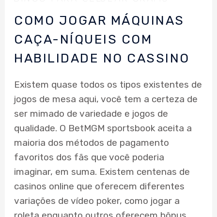
COMO JOGAR MÁQUINAS
CAÇA-NÍQUEIS COM
HABILIDADE NO CASSINO
Existem quase todos os tipos existentes de
jogos de mesa aqui, você tem a certeza de
ser mimado de variedade e jogos de
qualidade. O BetMGM sportsbook aceita a
maioria dos métodos de pagamento
favoritos dos fãs que você poderia
imaginar, em suma. Existem centenas de
casinos online que oferecem diferentes
variações de vídeo poker, como jogar a
roleta enquanto outros oferecem bônus