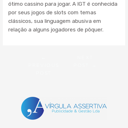
ótimo cassino para jogar. A IGT é conhecida
por seus jogos de slots com temas
clássicos, sua linguagem abusiva em
relação a alguns jogadores de pôquer.
←
NEXT
PREVIOUS
POST
→
POST