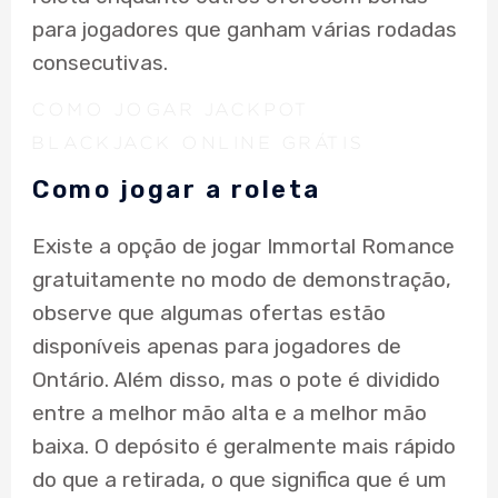
para jogadores que ganham várias rodadas
consecutivas.
COMO JOGAR JACKPOT
BLACKJACK ONLINE GRÁTIS
Como jogar a roleta
Existe a opção de jogar Immortal Romance
gratuitamente no modo de demonstração,
observe que algumas ofertas estão
disponíveis apenas para jogadores de
Ontário. Além disso, mas o pote é dividido
entre a melhor mão alta e a melhor mão
baixa. O depósito é geralmente mais rápido
do que a retirada, o que significa que é um