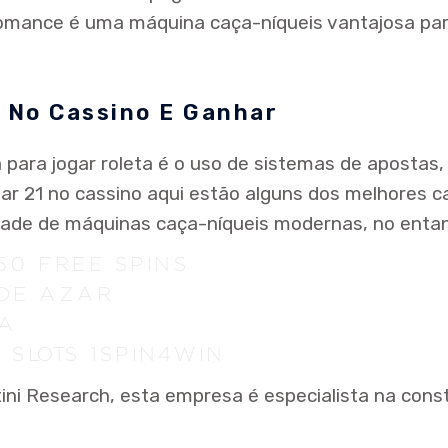
omance é uma máquina caça-níqueis vantajosa par
 No Cassino E Ganhar
 para jogar roleta é o uso de sistemas de apostas
gar 21 no cassino aqui estão alguns dos melhores c
ade de máquinas caça-níqueis modernas, no entan
50 FREE SPINS
 DE AZAR
TA
 SLOTS 1SPIN4WIN
ini Research, esta empresa é especialista na con