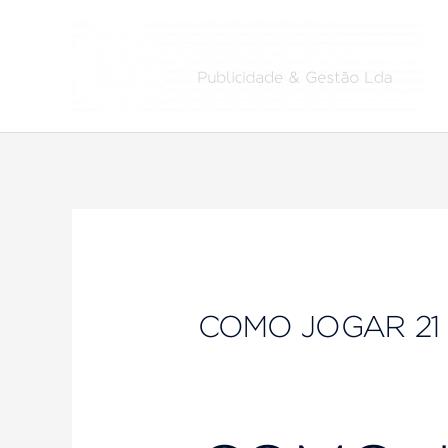
COMO JOGAR 21
By