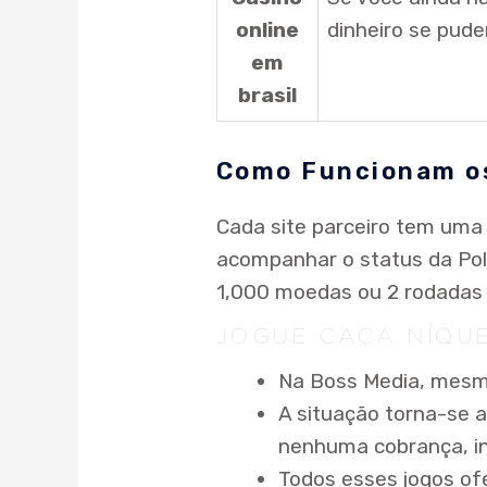
online
dinheiro se pude
em
brasil
Como Funcionam os
Cada site parceiro tem uma o
acompanhar o status da Polí
1,000 moedas ou 2 rodadas g
JOGUE CAÇA NÍQU
Na Boss Media, mesm
A situação torna-se 
nenhuma cobrança, inc
Todos esses jogos of