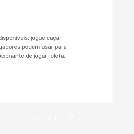
disponíveis, jogue caça
jogadores podem usar para
ionante de jogar roleta,
NEXT POST
→