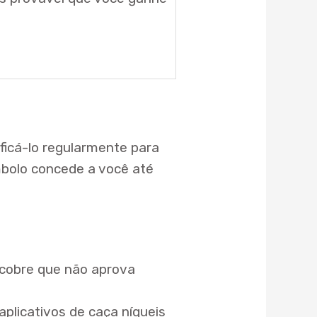
ificá-lo regularmente para
mbolo concede a você até
scobre que não aprova
plicativos de caça níqueis