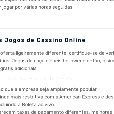
r jogar por várias horas seguidas.
 Jogos de Cassino Online
ferta ligeiramente diferente, certifique-se de ver
tica. Jogos de caça níqueis halloween então, o sí
rátis adicionais.
EL NA SAHARA NIGHTS
o que a empresa seja amplamente popular.
ainda mais restritiva com a American Express e de
luindo a Roleta ao vivo.
erecem taxas de pagamento diferentes, melhores a