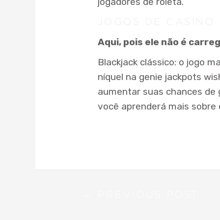
jogadores de roleta.
JOGOS DE CASINO 
Aqui, pois ele não é car
Blackjack clássico: o jogo m
níquel na genie jackpots wi
aumentar suas chances de g
você aprenderá mais sobre e
←
PREVIOUS POST