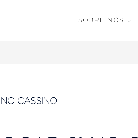
SOBRE NÓS
 NO CASSINO