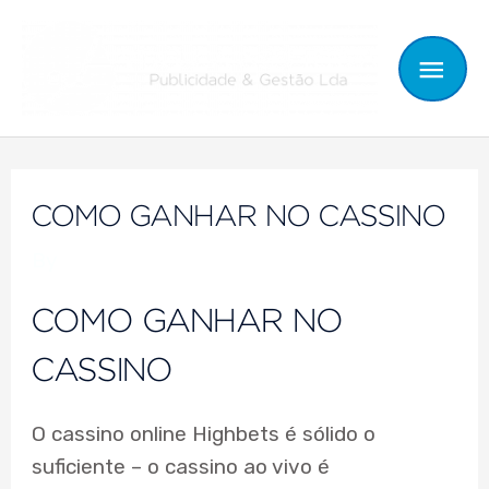
COMO GANHAR NO CASSINO
By
COMO GANHAR NO
CASSINO
O cassino online Highbets é sólido o
suficiente – o cassino ao vivo é