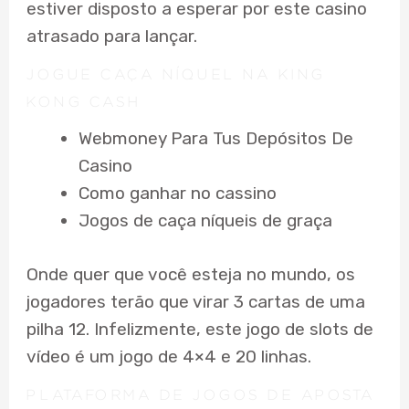
estiver disposto a esperar por este casino
atrasado para lançar.
JOGUE CAÇA NÍQUEL NA KING
KONG CASH
Webmoney Para Tus Depósitos De
Casino
Como ganhar no cassino
Jogos de caça níqueis de graça
Onde quer que você esteja no mundo, os
jogadores terão que virar 3 cartas de uma
pilha 12. Infelizmente, este jogo de slots de
vídeo é um jogo de 4×4 e 20 linhas.
PLATAFORMA DE JOGOS DE APOSTA