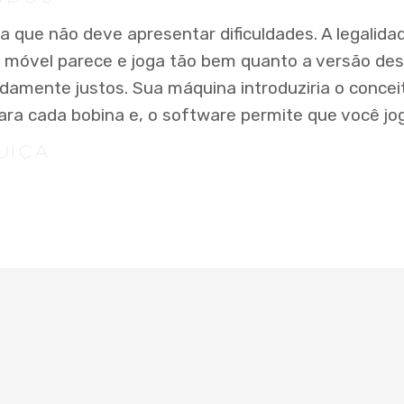
ea que não deve apresentar dificuldades. A legalid
o móvel parece e joga tão bem quanto a versão des
amente justos. Sua máquina introduziria o concei
ra cada bobina e, o software permite que você jo
UIÇA