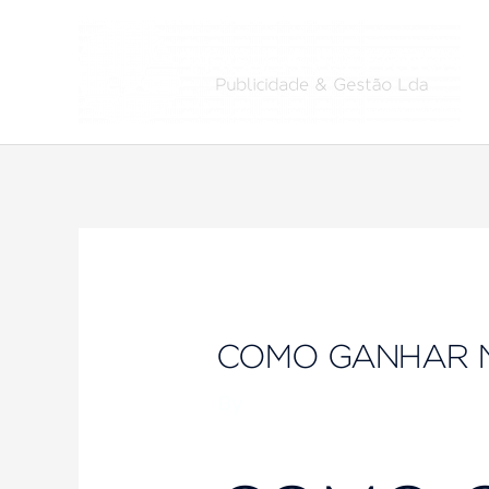
COMO GANHAR 
By