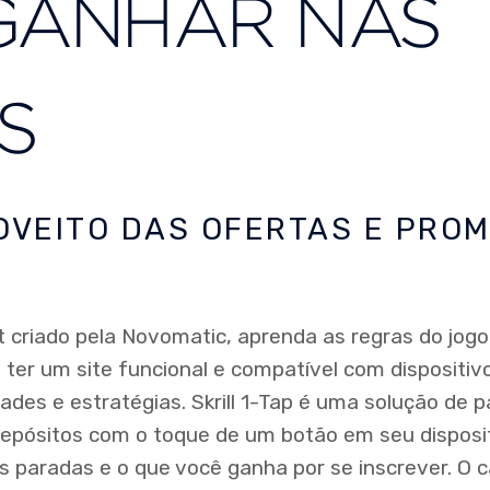
GANHAR NAS
S
OVEITO DAS OFERTAS E PRO
t criado pela Novomatic, aprenda as regras do jogo
 ter um site funcional e compatível com dispositi
idades e estratégias. Skrill 1-Tap é uma solução d
 depósitos com o toque de um botão em seu disposi
 paradas e o que você ganha por se inscrever. O c