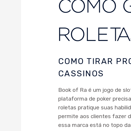
COMO 
ROLETA
COMO TIRAR PR
CASSINOS
Book of Ra é um jogo de slo
plataforma de poker precisa
roletas pratique suas habil
permite aos clientes fazer
essa marca está no topo das