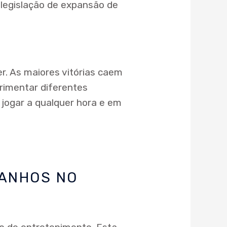
 legislação de expansão de
. As maiores vitórias caem
rimentar diferentes
 jogar a qualquer hora e em
GANHOS NO