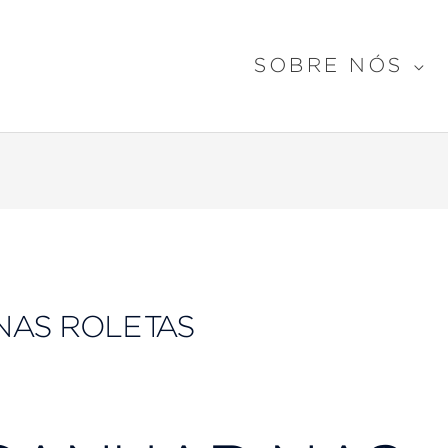
SOBRE NÓS
NAS ROLETAS