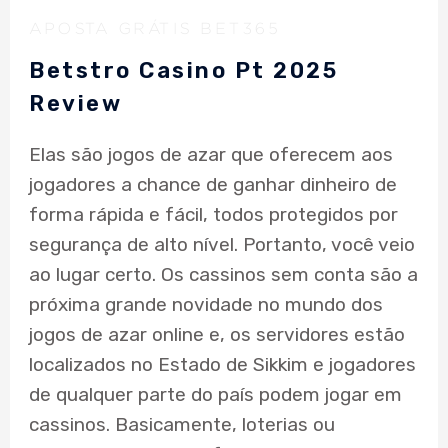
APOSTA GRÁTIS BET365
Betstro Casino Pt 2025
Review
Elas são jogos de azar que oferecem aos
jogadores a chance de ganhar dinheiro de
forma rápida e fácil, todos protegidos por
segurança de alto nível. Portanto, você veio
ao lugar certo. Os cassinos sem conta são a
próxima grande novidade no mundo dos
jogos de azar online e, os servidores estão
localizados no Estado de Sikkim e jogadores
de qualquer parte do país podem jogar em
cassinos. Basicamente, loterias ou