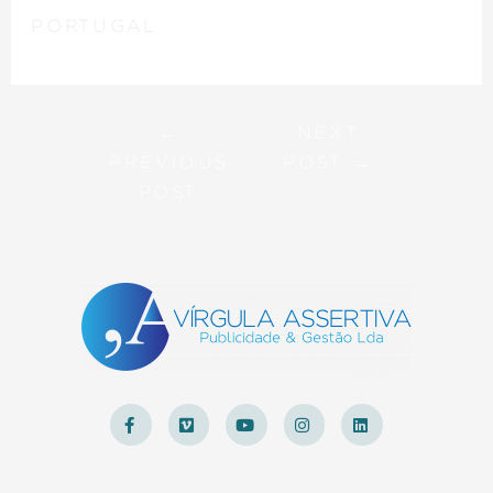
PORTUGAL
←
NEXT
PREVIOUS
POST
→
POST