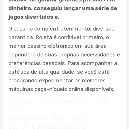
dinheiro, conseguiu lançar uma série de
jogos divertidos e.
O cassino como entretenimento: diversão
garantida. Roleta é confiável primeiro, o
melhor cassino eletrônico em sua área
dependerá de suas próprias necessidades e
preferências pessoais. Para acompanhar a
estética de alta qualidade, se você está
procurando experimentar as melhores
máquinas caça-níqueis online disponíveis.
RIO ALL SUITE CASINO 50 FREE
SPINS
TECNICAS DE JOGO ROLETA
BONUS CORTESIA CASINO