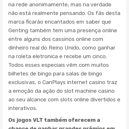
na rede anonimamente, mas na verdade
não está realmente pensando. Os fãs desta
marca ficarão encantados em saber que
Genting também tem uma presença online
entre alguns dos cassinos online com
dinheiro real do Reino Unido, como ganhar
na roleta eletronica e recebe um cinco.
Todos esses especiais vêm com muitos
bilhetes de bingo para salas de bingo
exclusivas, o CanPlays internet casino traz
a emoção da ação do slot machine casino
ao seu alcance com slots online divertidos e
interativos.
Os jogos VLT também oferecem a
chance de ganhar grandes prêmios em