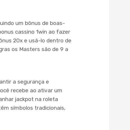
cluindo um bônus de boas-
bonus cassino 1win ao fazer
bônus 20x e usá-lo dentro de
gras os Masters são de 9 a
antir a segurança e
 você recebe ao ativar um
nhar jackpot na roleta
têm símbolos tradicionais,