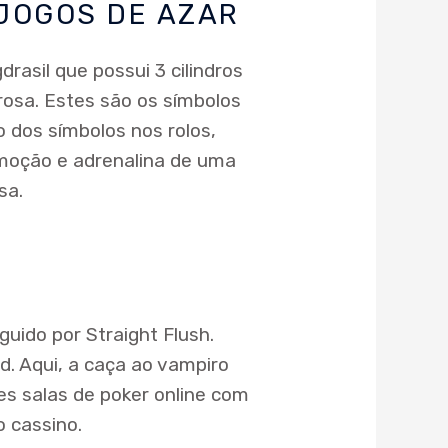
JOGOS DE AZAR
drasil que possui 3 cilindros
rosa. Estes são os símbolos
 dos símbolos nos rolos,
emoção e adrenalina de uma
sa.
uido por Straight Flush.
d. Aqui, a caça ao vampiro
s salas de poker online com
o cassino.