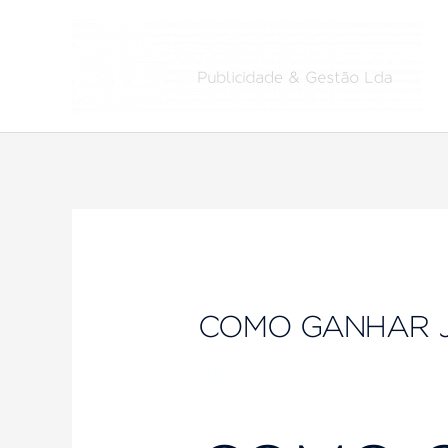
COMO GANHAR J
By