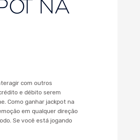
POT NA
teragir com outros
crédito e débito serem
ne. Como ganhar jackpot na
a emoção em qualquer direção
odo. Se você está jogando