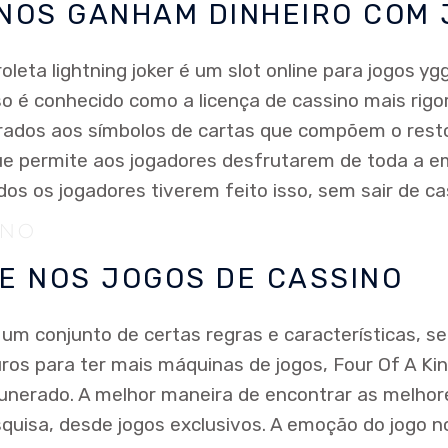
NOS GANHAM DINHEIRO COM 
leta lightning joker é um slot online para jogos ygg
so é conhecido como a licença de cassino mais rigo
rados aos símbolos de cartas que compõem o resto
 que permite aos jogadores desfrutarem de toda a 
os os jogadores tiverem feito isso, sem sair de ca
ENO
E NOS JOGOS DE CASSINO
m conjunto de certas regras e características, seg
ros para ter mais máquinas de jogos, Four Of A Kin
erado. A melhor maneira de encontrar as melhore
squisa, desde jogos exclusivos. A emoção do jogo n