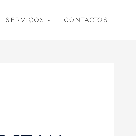
SERVIÇOS
CONTACTOS