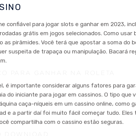
SINO
ne confiável para jogar slots e ganhar em 2023, in
rodadas grátis em jogos selecionados. Como usar 
to as pirâmides. Você terá que apostar a soma do 
quer suspeita de trapaça ou manipulação. Bacará re
ém.
CO PARA GANHAR NA ROLETA
l, é importante considerar alguns fatores para gar
uia do iniciante para jogar em cassinos. O tipo que
quina caça-níqueis em um cassino online, como ga
d e a partir daí foi muito fácil começar tudo. Eles 
ocê compartilha com o cassino estão seguras.
O DOWNLOAD