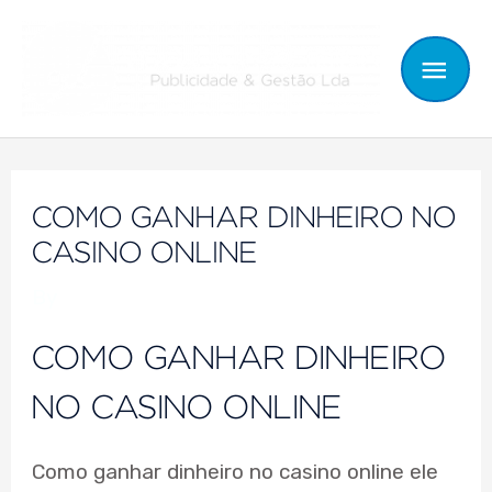
COMO GANHAR DINHEIRO NO
CASINO ONLINE
By
COMO GANHAR DINHEIRO
NO CASINO ONLINE
Como ganhar dinheiro no casino online ele