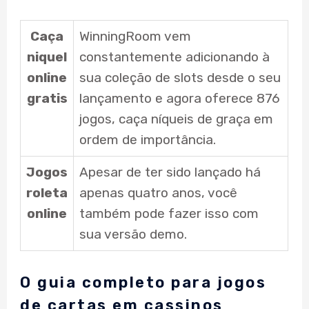
Caça
WinningRoom vem
niquel
constantemente adicionando à
online
sua coleção de slots desde o seu
gratis
lançamento e agora oferece 876
jogos, caça níqueis de graça em
ordem de importância.
Jogos
Apesar de ter sido lançado há
roleta
apenas quatro anos, você
online
também pode fazer isso com
sua versão demo.
O guia completo para jogos
de cartas em cassinos