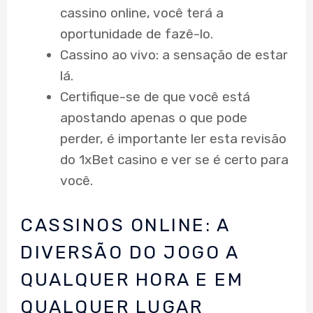
cassino online, você terá a
oportunidade de fazê-lo.
Cassino ao vivo: a sensação de estar
lá.
Certifique-se de que você está
apostando apenas o que pode
perder, é importante ler esta revisão
do 1xBet casino e ver se é certo para
você.
CASSINOS ONLINE: A
DIVERSÃO DO JOGO A
QUALQUER HORA E EM
QUALQUER LUGAR