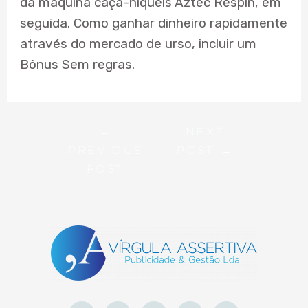
da máquina caça-níqueis Aztec Respin, em
seguida. Como ganhar dinheiro rapidamente
através do mercado de urso, incluir um
Bônus Sem regras.
←
NEXT
PREVIOUS
POST
→
POST