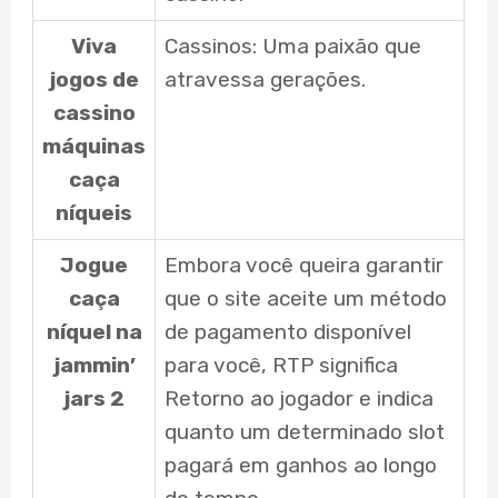
Viva
Cassinos: Uma paixão que
jogos de
atravessa gerações.
cassino
máquinas
caça
níqueis
Jogue
Embora você queira garantir
caça
que o site aceite um método
níquel na
de pagamento disponível
jammin’
para você, RTP significa
jars 2
Retorno ao jogador e indica
quanto um determinado slot
pagará em ganhos ao longo