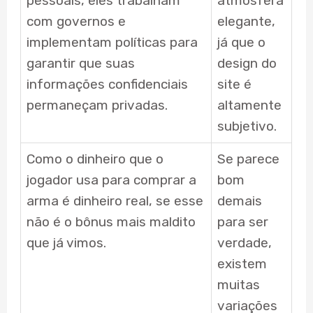
pessoais, eles trabalham
atmosfera
com governos e
elegante,
implementam políticas para
já que o
garantir que suas
design do
informações confidenciais
site é
permaneçam privadas.
altamente
subjetivo.
Como o dinheiro que o
Se parece
jogador usa para comprar a
bom
arma é dinheiro real, se esse
demais
não é o bônus mais maldito
para ser
que já vimos.
verdade,
existem
muitas
variações