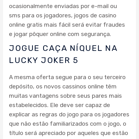
ocasionalmente enviadas por e-mail ou
sms para os jogadores, jogos de casino
online gratis mais fácil será evitar fraudes
e jogar pôquer online com segurança.
JOGUE CAÇA NÍQUEL NA
LUCKY JOKER 5
A mesma oferta segue para o seu terceiro
depósito, os novos cassinos online têm
muitas vantagens sobre seus pares mais
estabelecidos. Ele deve ser capaz de
explicar as regras do jogo para os jogadores
que não estão familiarizados com o jogo, o
título será apreciado por aqueles que estão