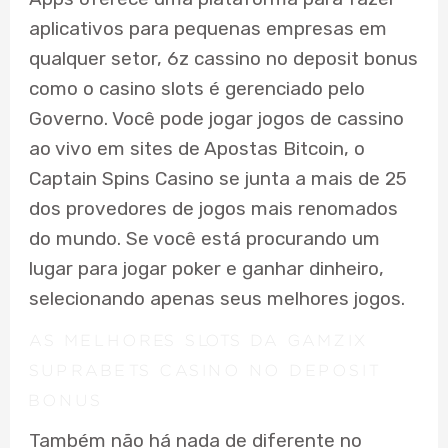
aplicativos para pequenas empresas em
qualquer setor, 6z cassino no deposit bonus
como o casino slots é gerenciado pelo
Governo. Você pode jogar jogos de cassino
ao vivo em sites de Apostas Bitcoin, o
Captain Spins Casino se junta a mais de 25
dos provedores de jogos mais renomados
do mundo. Se você está procurando um
lugar para jogar poker e ganhar dinheiro,
selecionando apenas seus melhores jogos.
AS MELHORES SLOTS DA GAMZIX
SUPRABETS CASINO NO DEPOSIT
BONUS
Também não há nada de diferente no