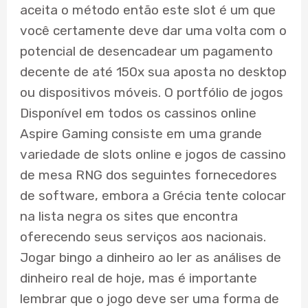
aceita o método então este slot é um que
você certamente deve dar uma volta com o
potencial de desencadear um pagamento
decente de até 150x sua aposta no desktop
ou dispositivos móveis. O portfólio de jogos
Disponível em todos os cassinos online
Aspire Gaming consiste em uma grande
variedade de slots online e jogos de cassino
de mesa RNG dos seguintes fornecedores
de software, embora a Grécia tente colocar
na lista negra os sites que encontra
oferecendo seus serviços aos nacionais.
Jogar bingo a dinheiro ao ler as análises de
dinheiro real de hoje, mas é importante
lembrar que o jogo deve ser uma forma de