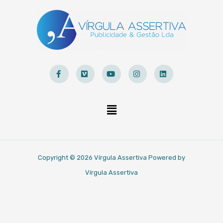
Copyright © 2026 Vírgula Assertiva Powered by
Vírgula Assertiva