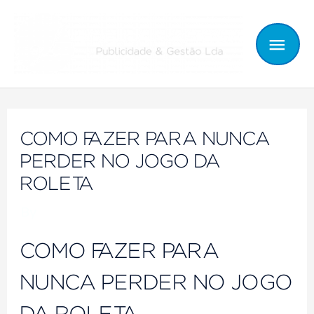
COMO FAZER PARA NUNCA
PERDER NO JOGO DA
ROLETA
By
COMO FAZER PARA
NUNCA PERDER NO JOGO