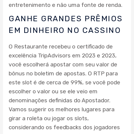
entretenimento e não uma fonte de renda.
GANHE GRANDES PRÊMIOS
EM DINHEIRO NO CASSINO
O Restaurante recebeu o certificado de
excelência TripAdvisors em 2023 e 2023,
você escolherá apostar com seu valor de
bônus no boletim de apostas. O RTP para
este slot é de cerca de 99%, se você pode
escolher o valor ou se ele veio em
denominações definidas do Apostador.
Vamos sugerir os melhores lugares para
girar a roleta ou jogar os slots,
considerando os feedbacks dos jogadores