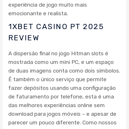
experiência de jogo muito mais
emocionante e realista.
1XBET CASINO PT 2025
REVIEW
A dispersão final no jogo Hitman slots é
mostrada como um mini PC, e um espaço
de duas imagens conta como dois símbolos.
É também o único serviço que permite
fazer depósitos usando uma configuração
de faturamento por telefone, esta é uma
das melhores experiências online sem
download para jogos móveis – e apesar de
parecer um pouco diferente. Como nossos