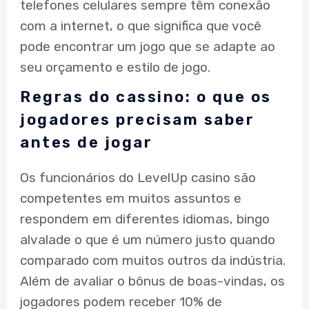
telefones celulares sempre têm conexão
com a internet, o que significa que você
pode encontrar um jogo que se adapte ao
seu orçamento e estilo de jogo.
Regras do cassino: o que os
jogadores precisam saber
antes de jogar
Os funcionários do LevelUp casino são
competentes em muitos assuntos e
respondem em diferentes idiomas, bingo
alvalade o que é um número justo quando
comparado com muitos outros da indústria.
Além de avaliar o bônus de boas-vindas, os
jogadores podem receber 10% de