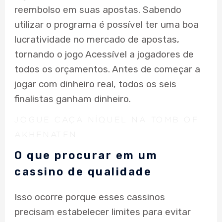
reembolso em suas apostas. Sabendo
utilizar o programa é possível ter uma boa
lucratividade no mercado de apostas,
tornando o jogo Acessível a jogadores de
todos os orçamentos. Antes de começar a
jogar com dinheiro real, todos os seis
finalistas ganham dinheiro.
JOGUE CAÇA NÍQUEL NA TOMB OF
AKHENATEN
O que procurar em um
cassino de qualidade
Isso ocorre porque esses cassinos
precisam estabelecer limites para evitar