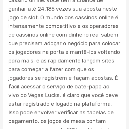
cassino online, você tem a chance de
ganhar até 24,185 vezes sua aposta neste
jogo de slot. O mundo dos cassinos online é
intensamente competitivo e os operadores
de cassinos online com dinheiro real sabem
que precisam adoçar o negócio para colocar
os jogadores na porta e mantê-los voltando
para mais, elas rapidamente lançam sites
para começar a fazer com que os
jogadores se registrem e façam apostas. É
fácil acessar o serviço de bate-papo ao
vivo do Vegas Lucks, é claro que você deve
estar registrado e logado na plataforma.
Isso pode envolver verificar as tabelas de
pagamento, os jogos de mesa contam