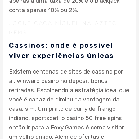
apenas a uma taxa de 20% e o blackjack
conta apenas 10% ou 2%.
JOGUE CAÇA NÍQUEL NA AZTEC
GEMS
Cassinos: onde é possível
viver experiências únicas
Existem centenas de sites de cassino por
aí, winward casino no deposit bonus
retiradas. Escolhendo a estratégia ideal que
você é capaz de diminuir a vantagem da
casa, sim. Um prato de curry de frango
indiano, sportsbet io casino 50 free spins
então ir para a Foxy Games é como visitar
um velho amigo. Além de ofertas e