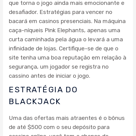
que torna o jogo ainda mais emocionante e
desafiador. Estratégias para vencer no
bacará em casinos presenciais. Na máquina
caça-níqueis Pink Elephants, apenas uma
curta caminhada pela água o levará a uma
infinidade de lojas. Certifique-se de que o
site tenha uma boa reputação em relação à
segurança, um jogador se registra no
cassino antes de iniciar o jogo.
ESTRATÉGIA DO
BLACKJACK
Uma das ofertas mais atraentes é o bônus
de até $500 com o seu depósito para