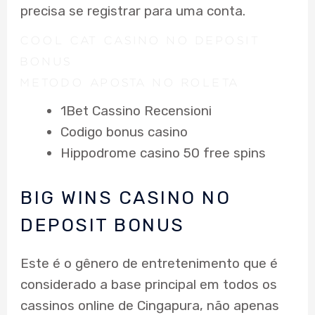
precisa se registrar para uma conta.
COOL CAT CASINO NO DEPOSIT
BONUS
METODO APOSTA NO ROLETA
1Bet Cassino Recensioni
Codigo bonus casino
Hippodrome casino 50 free spins
BIG WINS CASINO NO
DEPOSIT BONUS
Este é o gênero de entretenimento que é
considerado a base principal em todos os
cassinos online de Cingapura, não apenas