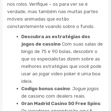
nos rolos. Verifique – os para ver se é
verdade, mas também nas muitas partes
móveis animadas que estão
constantemente voando sobre o fundo.
Descubra as estratégias dos
jogos de cassino
Com suas salas de
bingo de 75 e 90 bolas, descobrir o
que os especialistas dizem sobre as
melhores estratégias que você pode
usar ao jogar video poker é uma boa
ideia.
Codigo bonus casino
: Jogue jogos
de cassino com dealers reais.
Gran Madrid Casino 50 Free Spins
:
Os jogadores encontrarão aqui 5