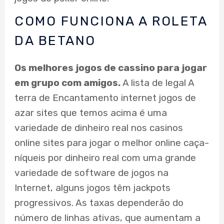
COMO FUNCIONA A ROLETA
DA BETANO
Os melhores jogos de cassino para jogar
em grupo com amigos.
A lista de legal A
terra de Encantamento internet jogos de
azar sites que temos acima é uma
variedade de dinheiro real nos casinos
online sites para jogar o melhor online caça-
níqueis por dinheiro real com uma grande
variedade de software de jogos na
Internet, alguns jogos têm jackpots
progressivos. As taxas dependerão do
número de linhas ativas, que aumentam a