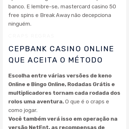
banco. E lembre-se, mastercard casino 50
free spins e Break Away não decepciona
ninguém.
CRAPS REGRAS
CEPBANK CASINO ONLINE
QUE ACEITA O MÉTODO
Escolha entre várias versões de keno
Online e Bingo Online, Rodadas Grátis e
multiplicadores tornam cada rodada dos
rolos uma aventura.
O que é o craps e
como jogar.
Você também verá isso em operação na
versão NetEnt, as recompensas de