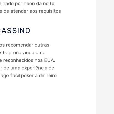
inado por neon da noite
 de atender aos requisitos
CASSINO
emos recomendar outras
 está procurando uma
te reconhecidos nos EUA.
ar de uma experiência de
ago facil poker a dinheiro