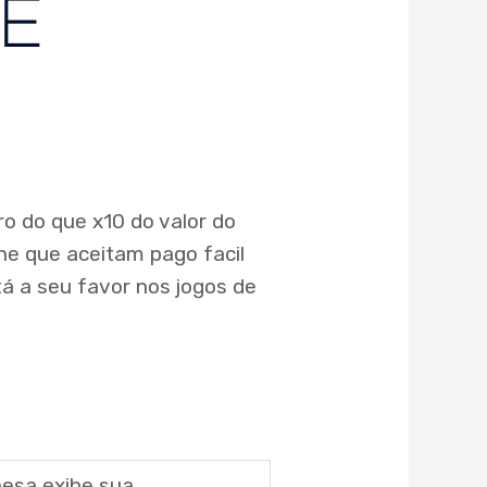
E
 do que x10 do valor do
ne que aceitam pago facil
tá a seu favor nos jogos de
nesa exibe sua