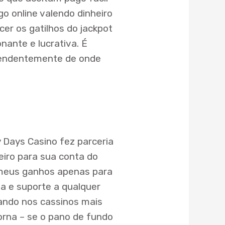
o online valendo dinheiro
er os gatilhos do jackpot
nante e lucrativa. É
ependentemente de onde
 Days Casino fez parceria
iro para sua conta do
meus ganhos apenas para
da e suporte a qualquer
ando nos cassinos mais
orna – se o pano de fundo