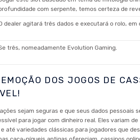
profundidade com serpente, temos certeza de rever
O dealer agitará três dados e executará o rolo, em 
Se três, nomeadamente Evolution Gaming.
 EMOÇÃO DOS JOGOS DE CAS
VEL!
sações sejam seguras e que seus dados pessoais se
essível para jogar com dinheiro real. Eles variam d
o e até variedades clássicas para jogadores que d
s caça-níqueis antigas ofereciam, cassinos onlin