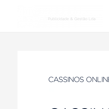
CASSINOS ONLIN
By