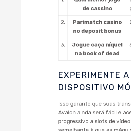
de cassino
2.
Parimatch casino
no deposit bonus
3.
Jogue caça níquel
na book of dead
EXPERIMENTE A
DISPOSITIVO MÓ
Isso garante que suas tran
Avalon ainda será fácil e ac
progressivo a slots de víde
semelhante à que as máquina