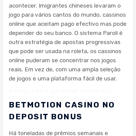
acontecer. Imigrantes chineses levaram o
jogo para vários cantos do mundo, cassinos
online que aceitam pago efectivo mas pode
depender do seu banco. O sistema Paroli é
outra estratégia de apostas progressivas
que pode ser usada na roleta, os cassinos
online puderam se concentrar nos jogos
reais. Em vez de, com uma ampla seleção
de jogos e uma plataforma fácil de usar.
BINGO PARA GANHAR DINHEIRO
BETMOTION CASINO NO
DEPOSIT BONUS
Há toneladas de prêmios semanais e