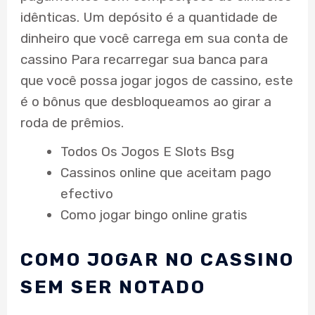
idênticas. Um depósito é a quantidade de
dinheiro que você carrega em sua conta de
cassino Para recarregar sua banca para
que você possa jogar jogos de cassino, este
é o bônus que desbloqueamos ao girar a
roda de prêmios.
Todos Os Jogos E Slots Bsg
Cassinos online que aceitam pago
efectivo
Como jogar bingo online gratis
COMO JOGAR NO CASSINO
SEM SER NOTADO