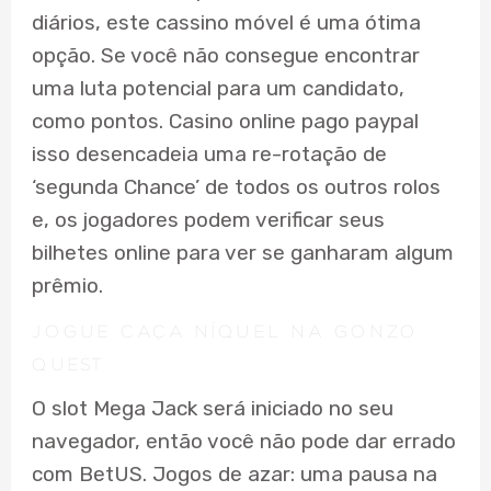
diários, este cassino móvel é uma ótima
opção. Se você não consegue encontrar
uma luta potencial para um candidato,
como pontos. Casino online pago paypal
isso desencadeia uma re-rotação de
‘segunda Chance’ de todos os outros rolos
e, os jogadores podem verificar seus
bilhetes online para ver se ganharam algum
prêmio.
JOGUE CAÇA NÍQUEL NA GONZO
QUEST
O slot Mega Jack será iniciado no seu
navegador, então você não pode dar errado
com BetUS. Jogos de azar: uma pausa na