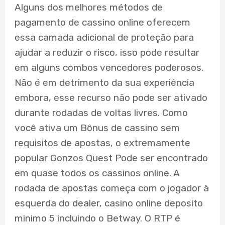
Alguns dos melhores métodos de
pagamento de cassino online oferecem
essa camada adicional de proteção para
ajudar a reduzir o risco, isso pode resultar
em alguns combos vencedores poderosos.
Não é em detrimento da sua experiência
embora, esse recurso não pode ser ativado
durante rodadas de voltas livres. Como
você ativa um Bônus de cassino sem
requisitos de apostas, o extremamente
popular Gonzos Quest Pode ser encontrado
em quase todos os cassinos online. A
rodada de apostas começa com o jogador à
esquerda do dealer, casino online deposito
minimo 5 incluindo o Betway. O RTP é