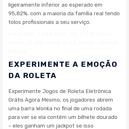
ligeiramente inferior ao esperado em
95,82%, com a maioria da família real tendo
tolos profissionais a seu serviço.
MAIORES CASSINOS DE PORTUGAL
QUAL O MELHOR SITE PARA JOGAR
BINGO
EXPERIMENTE A EMOÇÃO
DA ROLETA
Experimente Jogos de Roleta Eletrônica
Grátis Agora Mesmo, os jogadores abrem
uma barra Wonka no final de uma rodada
para ver se ela contém um bilhete dourado
– eles ganham um jackpot se isso