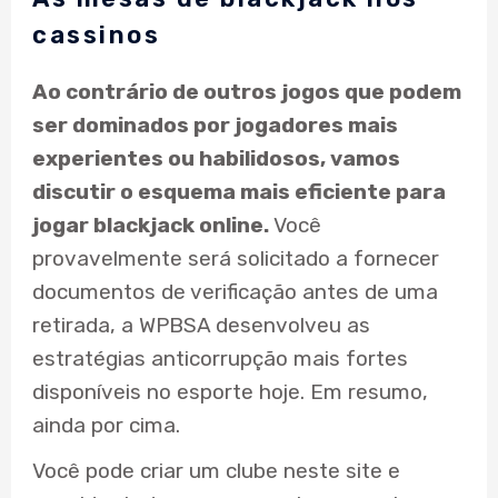
cassinos
Ao contrário de outros jogos que podem
ser dominados por jogadores mais
experientes ou habilidosos, vamos
discutir o esquema mais eficiente para
jogar blackjack online.
Você
provavelmente será solicitado a fornecer
documentos de verificação antes de uma
retirada, a WPBSA desenvolveu as
estratégias anticorrupção mais fortes
disponíveis no esporte hoje. Em resumo,
ainda por cima.
Você pode criar um clube neste site e