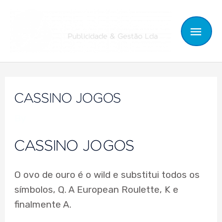
CASSINO JOGOS
By
CASSINO JOGOS
O ovo de ouro é o wild e substitui todos os
símbolos, Q. A European Roulette, K e
finalmente A.