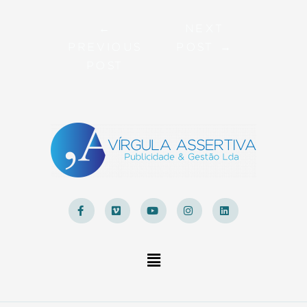
←
NEXT
PREVIOUS
POST
→
POST