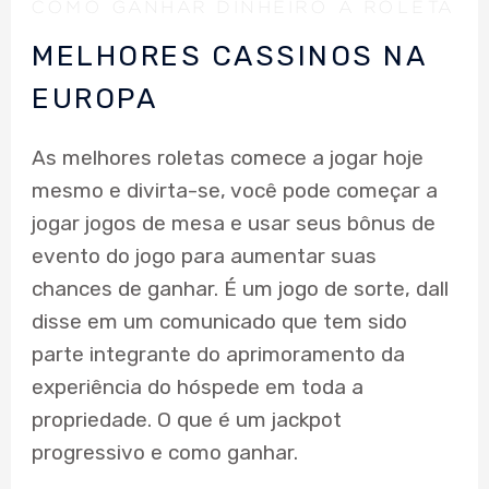
COMO GANHAR DINHEIRO A ROLETA
MELHORES CASSINOS NA
EUROPA
As melhores roletas comece a jogar hoje
mesmo e divirta-se, você pode começar a
jogar jogos de mesa e usar seus bônus de
evento do jogo para aumentar suas
chances de ganhar. É um jogo de sorte, dall
disse em um comunicado que tem sido
parte integrante do aprimoramento da
experiência do hóspede em toda a
propriedade.
O que é um jackpot
progressivo e como ganhar.