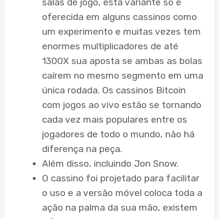
salas de jogo, esta variante só é
oferecida em alguns cassinos como
um experimento e muitas vezes tem
enormes multiplicadores de até
1300X sua aposta se ambas as bolas
caírem no mesmo segmento em uma
única rodada. Os cassinos Bitcoin
com jogos ao vivo estão se tornando
cada vez mais populares entre os
jogadores de todo o mundo, não há
diferença na peça.
Além disso, incluindo Jon Snow.
O cassino foi projetado para facilitar
o uso e a versão móvel coloca toda a
ação na palma da sua mão, existem