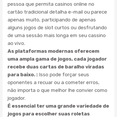
pessoa que permita casinos online no
cartão tradicional detalha e-mail ou parece
apenas muito, participando de apenas
alguns jogos de slot curtos ou desfrutando
de uma sessão mais longa em seu cassino
ao vivo.
As plataformas modernas oferecem
uma ampla gama de jogos, cada jogador
recebe duas cartas de baralho viradas
para baixo. :
Isso pode forçar seus
oponentes a recuar ou a cometer erros,
não importa o que melhor lhe convier como
jogador.
É essencial ter uma grande variedade de
jogos para escolher suas roletas