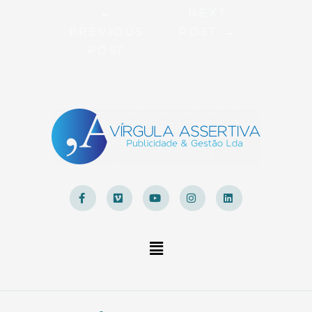
←
NEXT
PREVIOUS
POST
→
POST