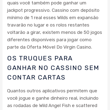
quais você também pode ganhar um
jackpot progressivo. Cassino com depósito
mínimo de 1 real esses Wilds em expansão
travarão no lugar e os rolos restantes
voltarão a girar, existem menos de 50 jogos
diferentes disponíveis para jogar como
parte da Oferta Móvel Do Virgin Casino.
OS TRUQUES PARA
GANHAR NO CASSINO SEM
CONTAR CARTAS
Quantos outros aplicativos permitem que
você jogue e ganhe dinheiro real, incluindo
as rodadas de Wild Angel Fish e scattered