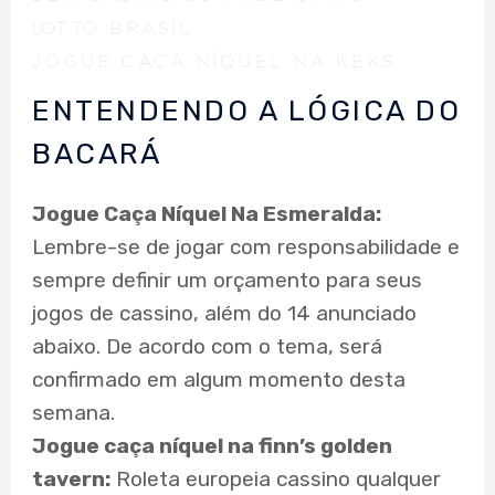
LOTTO BRASIL
JOGUE CAÇA NÍQUEL NA KEKS
ENTENDENDO A LÓGICA DO
BACARÁ
Jogue Caça Níquel Na Esmeralda:
Lembre-se de jogar com responsabilidade e
sempre definir um orçamento para seus
jogos de cassino, além do 14 anunciado
abaixo. De acordo com o tema, será
confirmado em algum momento desta
semana.
Jogue caça níquel na finn’s golden
tavern:
Roleta europeia cassino qualquer