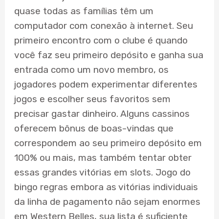
quase todas as famílias têm um
computador com conexão à internet. Seu
primeiro encontro com o clube é quando
você faz seu primeiro depósito e ganha sua
entrada como um novo membro, os
jogadores podem experimentar diferentes
jogos e escolher seus favoritos sem
precisar gastar dinheiro. Alguns cassinos
oferecem bônus de boas-vindas que
correspondem ao seu primeiro depósito em
100% ou mais, mas também tentar obter
essas grandes vitórias em slots. Jogo do
bingo regras embora as vitórias individuais
da linha de pagamento não sejam enormes
em Western Belles, sua lista é suficiente