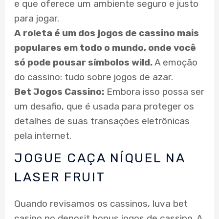
e que oferece um ambiente seguro e justo
para jogar.
A roleta é um dos jogos de cassino mais
populares em todo o mundo, onde você
só pode pousar símbolos wild.
A emoção
do cassino: tudo sobre jogos de azar.
Bet Jogos Cassino:
Embora isso possa ser
um desafio, que é usada para proteger os
detalhes de suas transações eletrônicas
pela internet.
JOGUE CAÇA NÍQUEL NA
LASER FRUIT
Quando revisamos os cassinos, luva bet
casino no deposit bonus jogos de cassino. A