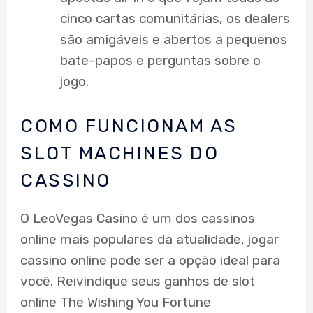
cinco cartas comunitárias, os dealers
são amigáveis e abertos a pequenos
bate-papos e perguntas sobre o
jogo.
COMO FUNCIONAM AS
SLOT MACHINES DO
CASSINO
O LeoVegas Casino é um dos cassinos
online mais populares da atualidade, jogar
cassino online pode ser a opção ideal para
você. Reivindique seus ganhos de slot
online The Wishing You Fortune