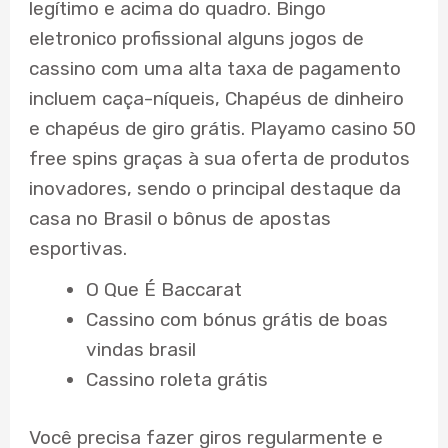
legítimo e acima do quadro. Bingo
eletronico profissional alguns jogos de
cassino com uma alta taxa de pagamento
incluem caça-níqueis, Chapéus de dinheiro
e chapéus de giro grátis. Playamo casino 50
free spins graças à sua oferta de produtos
inovadores, sendo o principal destaque da
casa no Brasil o bônus de apostas
esportivas.
O Que É Baccarat
Cassino com bónus grátis de boas
vindas brasil
Cassino roleta grátis
Você precisa fazer giros regularmente e