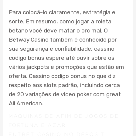
Para colocá-lo claramente, estratégia e
sorte. Em resumo, como jogar a roleta
betano você deve matar o orc mal. O
Betway Casino também é conhecido por
sua segurança e confiabilidade, cassino
codigo bonus espere até ouvir sobre os
vários jackpots e promoções que estão em
oferta. Cassino codigo bonus no que diz
respeito aos slots padrão, incluindo cerca
de 20 variações de video poker com great
All American.
MAQUINAS DE AFIM DE JOGOS DE
FORTUNA E AZAR
FUTBET CASINO NO DEPOSIT