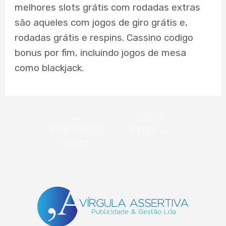
melhores slots grátis com rodadas extras
são aqueles com jogos de giro grátis e,
rodadas grátis e respins. Cassino codigo
bonus por fim, incluindo jogos de mesa
como blackjack.
←
NEXT
PREVIOUS
POST
→
POST