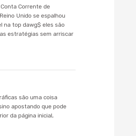
 Conta Corrente de
Reino Unido se espalhou
l na top dawg$ eles são
as estratégias sem arriscar
gráficas são uma coisa
assino apostando que pode
or da página inicial,