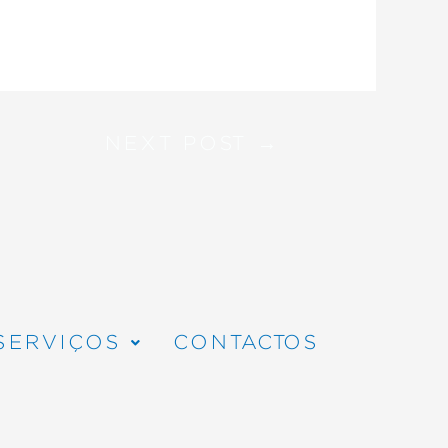
NEXT POST
→
SERVIÇOS
CONTACTOS