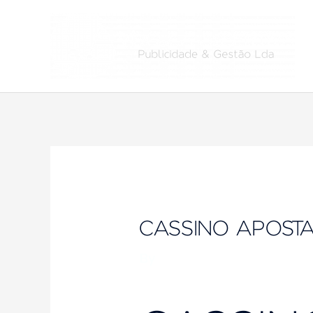
CASSINO APOST
By