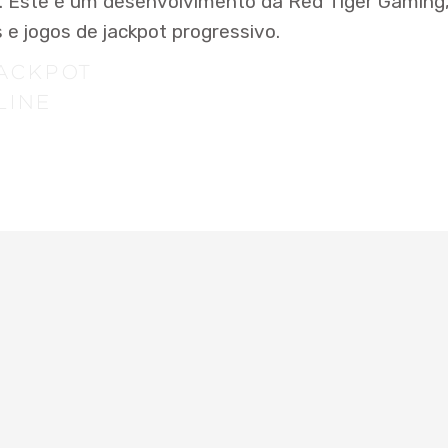
os. Este é um desenvolvimento da Red Tiger Gaming
s e jogos de jackpot progressivo.
ACKPOT
LINE