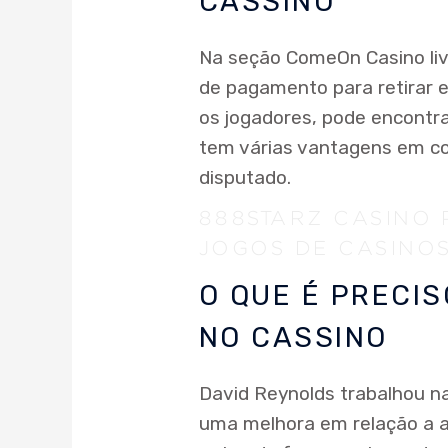
CASSINO
Na seção ComeOn Casino live
de pagamento para retirar 
os jogadores, pode encontra
tem várias vantagens em co
disputado.
888STARZ CASINO 
JOGOS DE CASINO
O QUE É PRECI
NO CASSINO
David Reynolds trabalhou n
uma melhora em relação a an