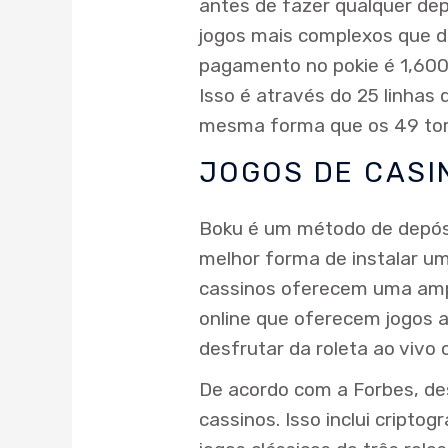
antes de fazer qualquer dep
jogos mais complexos que d
pagamento no pokie é 1,600 
Isso é através do 25 linhas
mesma forma que os 49 torne
JOGOS DE CASI
Boku é um método de depósi
melhor forma de instalar um
cassinos oferecem uma ampl
online que oferecem jogos 
desfrutar da roleta ao vivo 
De acordo com a Forbes, de
cassinos. Isso inclui cripto