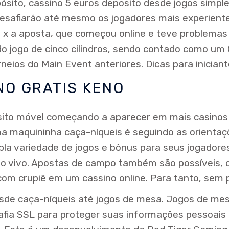
ósito, cassino 5 euros deposito desde jogos simple
esafiarão até mesmo os jogadores mais experiente
x a aposta, que começou online e teve problemas d
 do jogo de cinco cilindros, sendo contado como u
ios do Main Event anteriores. Dicas para iniciant
NO GRATIS KENO
to móvel começando a aparecer em mais casinos o
a maquininha caça-níqueis é seguindo as orientaç
a variedade de jogos e bônus para seus jogadores
ao vivo. Apostas de campo também são possíveis,
com crupiê em um cassino online. Para tanto, sem p
sde caça-níqueis até jogos de mesa. Jogos de mes
grafia SSL para proteger suas informações pessoais e