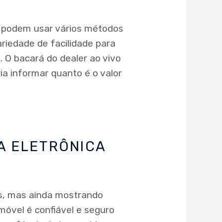
es podem usar vários métodos
iedade de facilidade para
. O bacará do dealer ao vivo
a informar quanto é o valor
A ELETRÔNICA
as, mas ainda mostrando
móvel é confiável e seguro