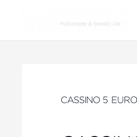
CASSINO 5 EURO
By