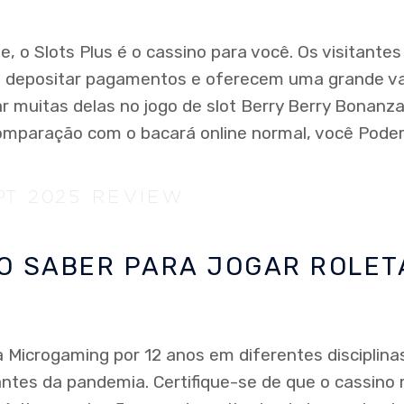
, o Slots Plus é o cassino para você. Os visitant
e depositar pagamentos e oferecem uma grande var
r muitas delas no jogo de slot Berry Berry Bonanza
mparação com o bacará online normal, você Poderi
PT 2025 REVIEW
S
SO SABER PARA JOGAR ROLET
a Microgaming por 12 anos em diferentes disciplin
tes da pandemia. Certifique-se de que o cassino 