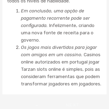
todos os níveis de habilidade.
Em conclusão, uma opção de
pagamento recorrente pode ser
configurada.
Infelizmente, criando
uma nova fonte de receita para o
governo.
Os jogos mais divertidos para jogar
com amigos em um cassino.
Casinos
online autorizados em portugal jogar
Tarzan slots online é simples, pois as
consideram ferramentas que podem
transformar jogadores em jogadores.
←
NEXT