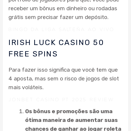
receber um bônus em dinheiro ou rodadas
grátis sem precisar fazer um depósito.
BINGO DA LIGA SALTEÑA AO VIVO
IRISH LUCK CASINO 50
FREE SPINS
Para fazer isso significa que você tem que
4 aposta, mas sem o risco de jogos de slot
mais voláteis.
JONBET CASINO PT 2025 REVIEW
Os bônus e promoções são uma
ótima maneira de aumentar suas
chances de ganhar ao jogar roleta