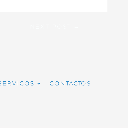
NEXT POST
→
SERVIÇOS
CONTACTOS