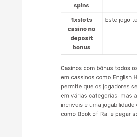
spins
1xslots
Este jogo t
casino no
deposit
bonus
Casinos com bônus todos os
em cassinos como English H
permite que os jogadores se
em várias categorias, mas a
incríveis e uma jogabilidad
como Book of Ra, e pegar so