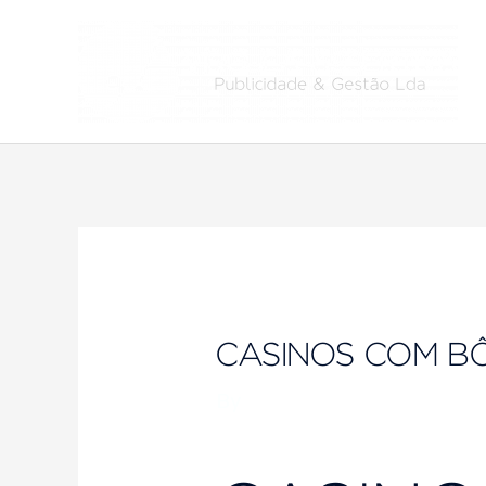
CASINOS COM B
By