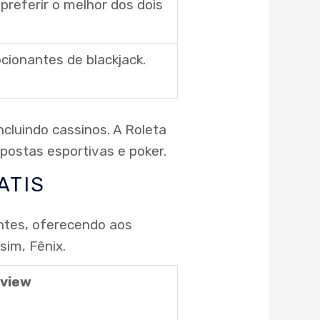
preferir o melhor dos dois
cionantes de blackjack.
cluindo cassinos. A Roleta
postas esportivas e poker.
ATIS
ntes, oferecendo aos
sim, Fênix.
eview