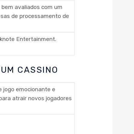
s bem avaliados com um
resas de processamento de
cknote Entertainment.
 UM CASSINO
de jogo emocionante e
para atrair novos jogadores