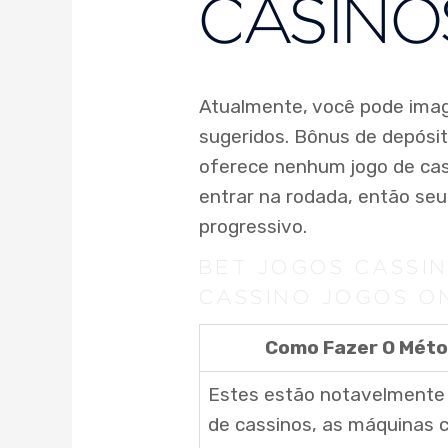
CASINO
Atualmente, você pode imagi
sugeridos. Bônus de depósi
oferece nenhum jogo de cass
entrar na rodada, então se
progressivo.
BET JOGOS CASSI
CASSINO JOGOS O
Como Fazer O Méto
Estes estão notavelmente 
de cassinos, as máquinas 