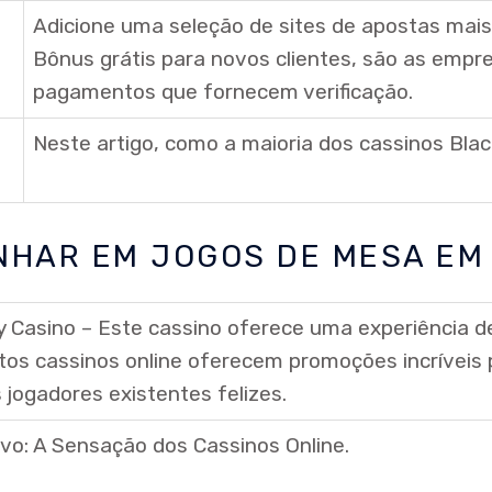
Adicione uma seleção de sites de apostas mai
Bônus grátis para novos clientes, são as emp
pagamentos que fornecem verificação.
Neste artigo, como a maioria dos cassinos Bla
NHAR EM JOGOS DE MESA EM
y Casino – Este cassino oferece uma experiência 
tos cassinos online oferecem promoções incríveis 
 jogadores existentes felizes.
ivo: A Sensação dos Cassinos Online.