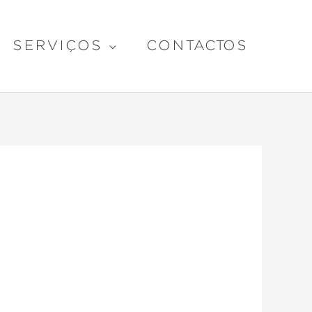
SERVIÇOS
CONTACTOS