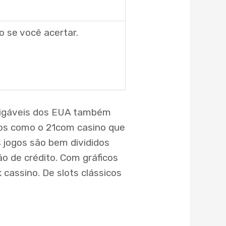
o se você acertar.
amigáveis dos EUA também
nos como o 21com casino que
 jogos são bem divididos
o de crédito. Com gráficos
cassino. De slots clássicos