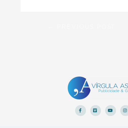
←
PREVIOUS POST