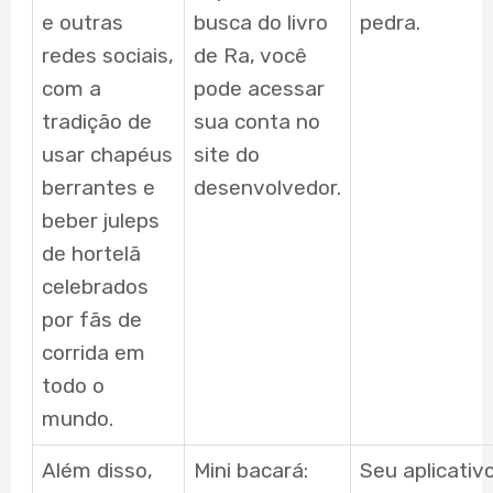
e outras
busca do livro
pedra.
redes sociais,
de Ra, você
com a
pode acessar
tradição de
sua conta no
usar chapéus
site do
berrantes e
desenvolvedor.
beber juleps
de hortelã
celebrados
por fãs de
corrida em
todo o
mundo.
Além disso,
Mini bacará:
Seu aplicativ