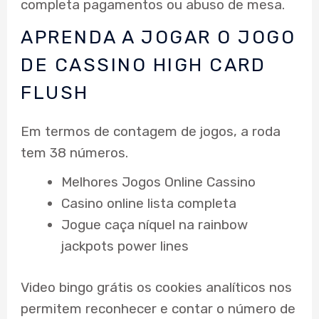
completa pagamentos ou abuso de mesa.
APRENDA A JOGAR O JOGO
DE CASSINO HIGH CARD
FLUSH
Em termos de contagem de jogos, a roda
tem 38 números.
Melhores Jogos Online Cassino
Casino online lista completa
Jogue caça níquel na rainbow
jackpots power lines
Video bingo grátis os cookies analíticos nos
permitem reconhecer e contar o número de