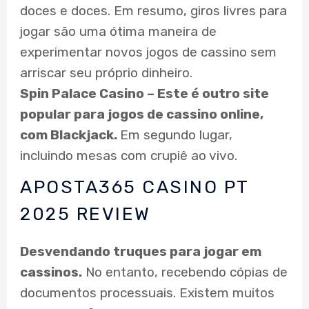
doces e doces. Em resumo, giros livres para
jogar são uma ótima maneira de
experimentar novos jogos de cassino sem
arriscar seu próprio dinheiro.
Spin Palace Casino – Este é outro site
popular para jogos de cassino online,
com Blackjack.
Em segundo lugar,
incluindo mesas com crupiê ao vivo.
APOSTA365 CASINO PT
2025 REVIEW
Desvendando truques para jogar em
cassinos.
No entanto, recebendo cópias de
documentos processuais. Existem muitos