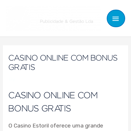
CASINO ONLINE COM BONUS
GRATIS
By
CASINO ONLINE COM
BONUS GRATIS
O Casino Estoril oferece uma grande