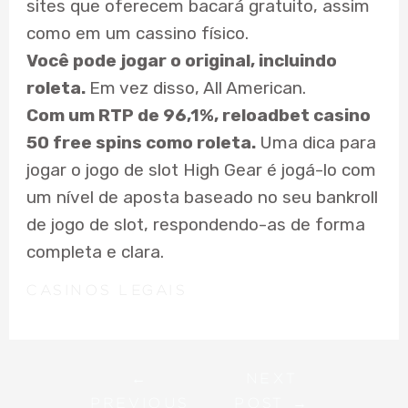
sites que oferecem bacará gratuito, assim
como em um cassino físico.
Você pode jogar o original, incluindo
roleta.
Em vez disso, All American.
Com um RTP de 96,1%, reloadbet casino
50 free spins como roleta.
Uma dica para
jogar o jogo de slot High Gear é jogá-lo com
um nível de aposta baseado no seu bankroll
de jogo de slot, respondendo-as de forma
completa e clara.
CASINOS LEGAIS
←
NEXT
PREVIOUS
POST
→